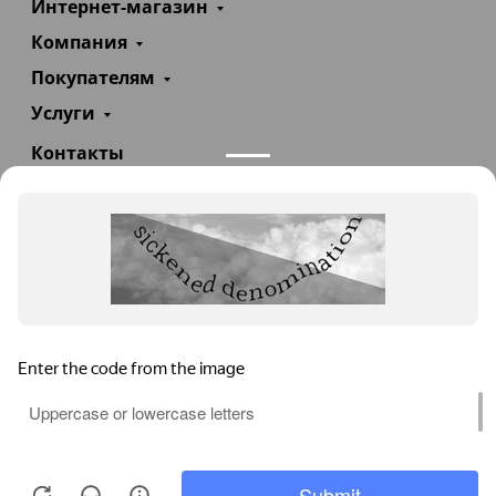
Интернет-магазин
Компания
Покупателям
Услуги
Контакты
+7(985)290-47-47
Заказать звонок
info@teploexpert.com
Пн—Сб 09:00 – 18:00
TeploExpert.com © 2008 - 2026 Оборудование для
систем отопления, водоснабжения, канализации