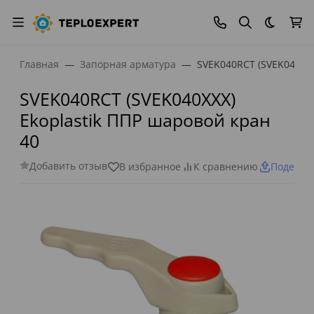
Темная
Главная
Запорная арматура
SVEK040RCT (SVEK040XXX
SVEK040RCT (SVEK040XXX)
Ekoplastik ППР шаровой кран
40
Добавить отзыв
В избранное
К сравнению
Поделит