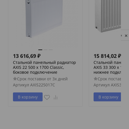
Privacy notice
13 616,69
₽
15 814,02
₽
Стальной панельный радиатор
Стальной панель
AXIS 22 500 x 1700 Classic,
AXIS 33 300 x 1400
боковое подключение
нижнее подключ
Срок поставки от 3х дней
Срок поставки 
Артикул
AXIS225017C
Артикул
AXIS3330
В корзину
В корзину