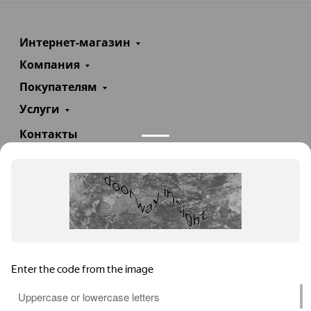
Интернет-магазин
Компания
Покупателям
Услуги
Контакты
+7(985)290-47-47
Заказать звонок
info@teploexpert.com
Пн—Сб 09:00 – 18:00
TeploExpert.com © 2008 - 2026 Оборудование для
систем отопления, водоснабжения, канализации