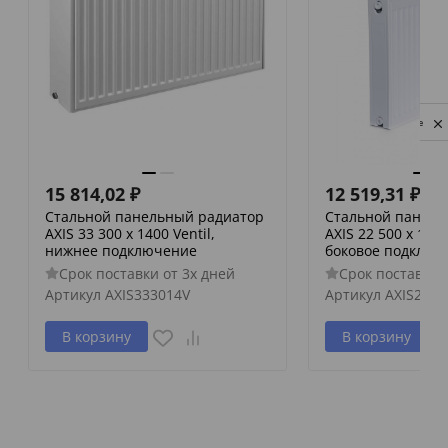
Privacy notice
15 814,02
₽
12 519,31
₽
Стальной панельный радиатор
Стальной панель
AXIS 33 300 x 1400 Ventil,
AXIS 22 500 x 1500
нижнее подключение
боковое подключ
Срок поставки от 3х дней
Срок поставки 
Артикул
AXIS333014V
Артикул
AXIS2250
В корзину
В корзину