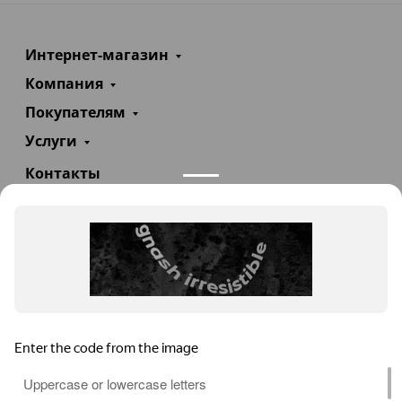
Интернет-магазин
Компания
Покупателям
Услуги
Контакты
+7(985)290-47-47
Заказать звонок
info@teploexpert.com
Пн—Сб 09:00 – 18:00
TeploExpert.com © 2008 - 2026 Оборудование для
систем отопления, водоснабжения, канализации