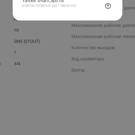
От -50 до +50
Максимальный перепад давл
клапана, бар
Италия
Максимальное рабочее давле
10
Максимальная рабочая темпе
SMS (STOUT)
Количество выходов
1
Вид коллектора
ы
3/4
Бренд