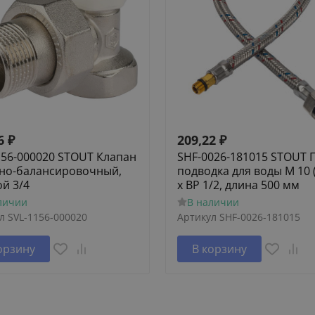
6
₽
209,22
₽
156-000020 STOUT Клапан
SHF-0026-181015 STOUT 
но-балансировочный,
подводка для воды M 10 
ой 3/4
х ВР 1/2, длина 500 мм
личии
В наличии
л
SVL-1156-000020
Артикул
SHF-0026-181015
орзину
В корзину