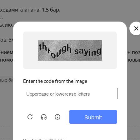
одами клапана: 1,5 бар.
ы.
ьсию.
в: 3/4 дюйма.
нием для улучшения работы системы отопления. Он по
 помогает избегать лишних затрат и обеспечивает пов
ные блоки
80
Область применения
с расходомерами
Материал изготовления