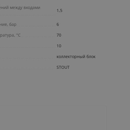
ений между входами
1,5
ние, бар
6
ратура, °С
70
10
коллекторный блок
STOUT