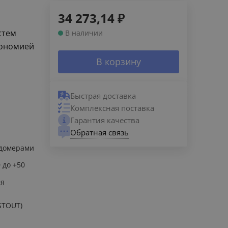
34 273,14
₽
стем
В наличии
кономией
В корзину
Быстрая доставка
Комплексная поставка
Гарантия качества
Обратная связь
одомерами
0 до +50
ия
STOUT)