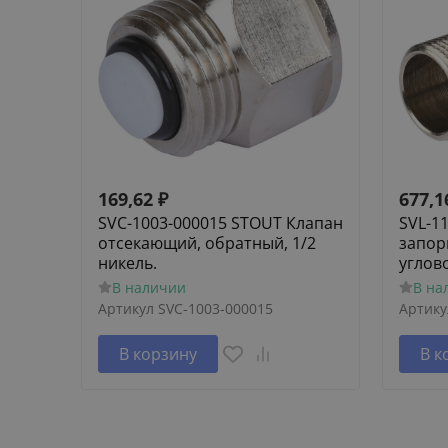
169,62
₽
677,1
SVC-1003-000015 STOUT Клапан
SVL-1
отсекающий, обратный, 1/2
запор
никель.
углов
В наличии
В на
Артикул
SVC-1003-000015
Артику
В корзину
В к