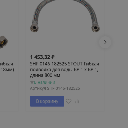
1 453,32
₽
1 62
Гибкая
SHF-0146-182525 STOUT Гибкая
SCA-
(18мм)
подводка для воды ВР 1 х ВР 1,
Элем
длина 800 мм
труб
В наличии
В н
Артикул
SHF-0146-182525
Артик
В корзину
В 