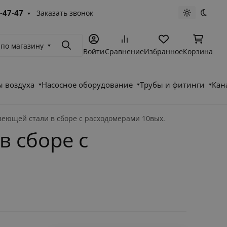
-47-47
Заказать звонок
Светлая те
Темна
 по магазину
Поиск
Войти
Сравнение
Избранное
Корзина
 воздуха
Насосное оборудование
Трубы и фитинги
Кан
веющей стали в сборе с расходомерами 10вых.
в сборе с