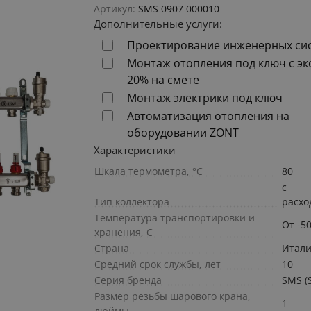
Артикул:
SMS 0907 000010
Дополнительные услуги:
Проектирование инженерных си
Монтаж отопления под ключ с э
20% на смете
Монтаж электрики под ключ
Автоматизация отопления на
оборудовании ZONT
Характеристики
Шкала термометра, °С
80
с
Тип коллектора
расх
Температура транспортировки и
От -5
хранения, С
Страна
Итал
Средний срок службы, лет
10
Серия бренда
SMS (
Размер резьбы шарового крана,
1
дюймы