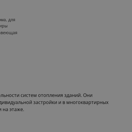
ома, для
тиры
авеющая
льности систем отопления зданий. Они
дивидуальной застройки и в многоквартирных
 на этаже.