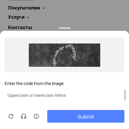
Покупателям
Услуги
Контакты
+7(985)290-47-47
Заказать звонок
info@teploexpert.com
Пн—Сб 09:00 – 18:00
TeploExpert.com © 2008 - 2026 Оборудование для
систем отопления, водоснабжения, канализации