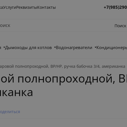
+7(985)290
ка
Услуги
Реквизиты
Контакты
Поиск
я
Дымоходы для котлов
Водонагреватели
Кондиционеры
ровой полнопроходной, ВР/НР, ручка бабочка 3/4, американка
ой полнопроходной, ВР
иканка
оделиться