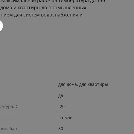
. Максимальная рабочая температура до 150
от дома и квартиры до промышленных
ением для систем водоснабжения и
для дома, для квартиры
да
атура, С
-20
латунь
ние, бар
50