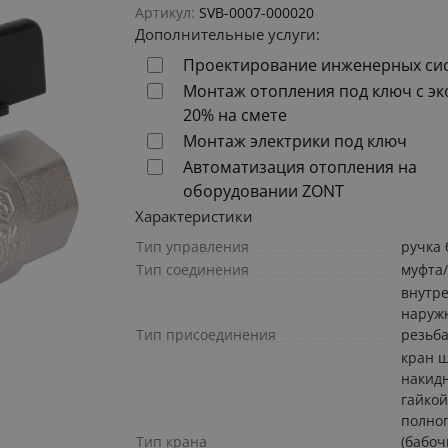
Артикул:
SVB-0007-000020
Дополнительные услуги:
Проектирование инженерных си
Монтаж отопления под ключ с э
20% на смете
Монтаж электрики под ключ
Автоматизация отопления на
оборудовании ZONT
Характеристики
Тип управления
ручка 
Тип соединения
муфта
внутр
наруж
Тип присоединения
резьб
кран 
накид
гайко
полно
Тип крана
(бабоч