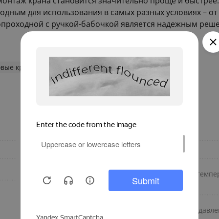
монтаж крана становится значительно проще и быстрее
игодным для использования в самых разных условиях – 
нопроходной с ручкой-бабочкой является надежным реш
овые краны
Шаровые краны STOUT
ручка бабочка
Область применения
муфта/резьба
Наличие американки
внутренняя/наружная
Минимальная рабочая темпер
резьба
кран шаровой с
Материал изготовления
накидной гайкой
Максимальное рабочее давле
полнопроходной