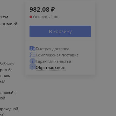
982,08
₽
стем
Осталось 1 шт.
кономией
В корзину
Быстрая доставка
Комплексная поставка
Гарантия качества
бабочка
Обратная связь
/резьба
енняя/
ная
а
шаровой с
ной
й
проходной
ка)