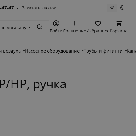
-47-47
Заказать звонок
Светлая те
Темна
 по магазину
Поиск
Войти
Сравнение
Избранное
Корзина
 воздуха
Насосное оборудование
Трубы и фитинги
Кан
/НР, ручка