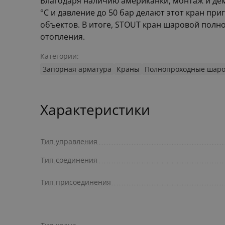
Благодаря наличию американки, монтаж и де
°С и давление до 50 бар делают этот кран пр
объектов. В итоге, STOUT кран шаровой пол
отопления.
Категории:
Запорная арматура
Краны
Полнопроходные шар
Характеристики
Тип управления
Тип соединения
Тип присоединения