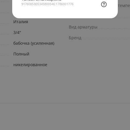
(бабочка)
Максимальная рабочая темпе
запорная арматура
Исполнение
Италия
Вид арматуры
3/4"
Бренд
бабочка (усиленная)
Полный
никелированное