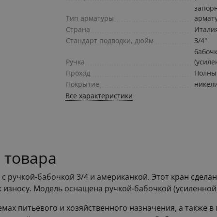
запор
Тип арматуры
армат
Страна
Итали
Стандарт подводки, дюйм
3/4"
бабоч
Ручка
(усиле
Проход
Полны
Покрытие
никел
Все характеристики
 товара
 ручкой-бабочкой 3/4 и американкой. Этот кран сделан 
к износу. Модель оснащена ручкой-бабочкой (усиленной
емах питьевого и хозяйственного назначения, а также