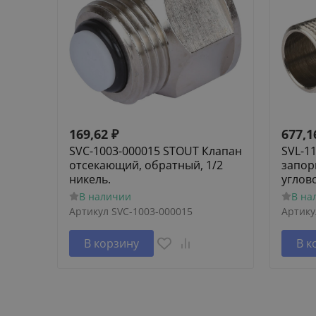
169,62
₽
677,1
SVC-1003-000015 STOUT Клапан
SVL-1
отсекающий, обратный, 1/2
запор
никель.
углов
В наличии
В на
Артикул
SVC-1003-000015
Артику
В корзину
В к