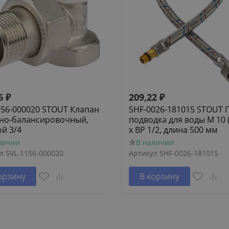
6
₽
209,22
₽
156-000020 STOUT Клапан
SHF-0026-181015 STOUT 
но-балансировочный,
подводка для воды M 10 
ой 3/4
х ВР 1/2, длина 500 мм
личии
В наличии
л
SVL-1156-000020
Артикул
SHF-0026-181015
орзину
В корзину