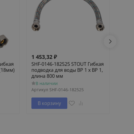
1 453,32
₽
1 62
Гибкая
SHF-0146-182525 STOUT Гибкая
SCA-
(18мм)
подводка для воды ВР 1 х ВР 1,
Элем
длина 800 мм
труб
В наличии
В н
Артикул
SHF-0146-182525
Артик
В корзину
В 