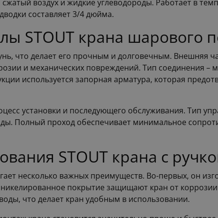
сжатый воздух и жидкие углеводороды. Работает в темпе
дводки составляет 3/4 дюйма.
алы STOUT крана шарового 
унь, что делает его прочным и долговечным. Внешняя ча
озии и механических повреждений. Тип соединения – му
укции используется запорная арматура, которая предо
цесс установки и последующего обслуживания. Тип упра
оды. Полный проход обеспечивает минимальное сопроти
ования STOUT крана с ручко
ает несколько важных преимуществ. Во-первых, он изг
 никелированное покрытие защищают кран от коррозии 
воды, что делает кран удобным в использовании.