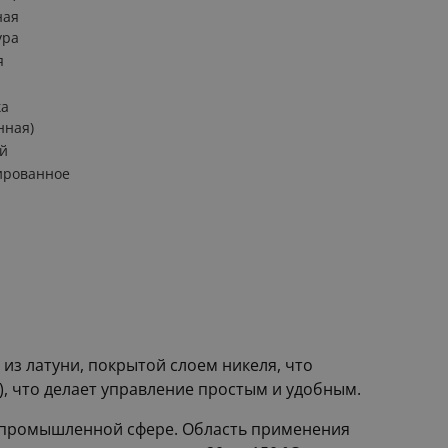
ная
ура
я
ка
нная)
й
ированное
из латуни, покрытой слоем никеля, что
), что делает управление простым и удобным.
 в промышленной сфере. Область применения