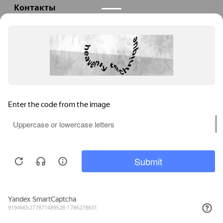
Контакты
+7(985)290-47-47
Заказать звонок
info@teploexpert.com
Пн—Сб 09:00 – 18:00
TeploExpert.com © 2008 - 2026 Оборудование для
систем отопления, водоснабжения, канализации
Главная
Корзина
Избранное
Сравнение
Поиск
Каталог