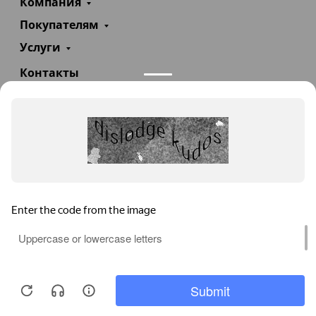
Компания
Покупателям
Услуги
Контакты
+7(985)290-47-47
Заказать звонок
info@teploexpert.com
Пн—Сб 09:00 – 18:00
TeploExpert.com © 2008 - 2026 Оборудование для
систем отопления, водоснабжения, канализации