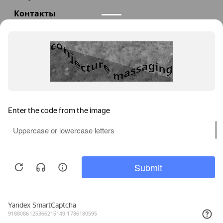
Контакты
+7(985)290-47-47
Заказать звонок
info@teploexpert.com
Пн—Сб 09:00 – 18:00
TeploExpert.com © 2008 - 2026 Оборудование для
систем отопления, водоснабжения, канализации
Главная
Корзина
Избранное
Сравнение
Поиск
Каталог