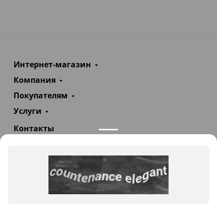
Интернет-магазин
Компания
Покупателям
Услуги
Контакты
+7(985)290-47-47
Заказать звонок
info@teploexpert.com
Пн—Сб 09:00 – 18:00