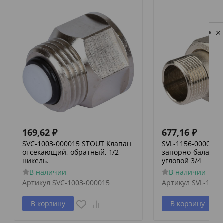
Privacy notice
169,62
₽
677,16
₽
SVC-1003-000015 STOUT Клапан
SVL-1156-000020
отсекающий, обратный, 1/2
запорно-баланси
никель.
угловой 3/4
В наличии
В наличии
Артикул
SVC-1003-000015
Артикул
SVL-1156
В корзину
В корзину