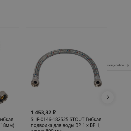
Privacy notice
1 453,32
₽
1 62
Гибкая
SHF-0146-182525 STOUT Гибкая
SCA-
(18мм)
подводка для воды ВР 1 х ВР 1,
Элем