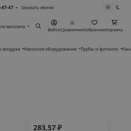
-47-47
Заказать звонок
Светлая те
Темна
 по магазину
Поиск
Войти
Сравнение
Избранное
Корзина
 воздуха
Насосное оборудование
Трубы и фитинги
Кан
283,57
₽