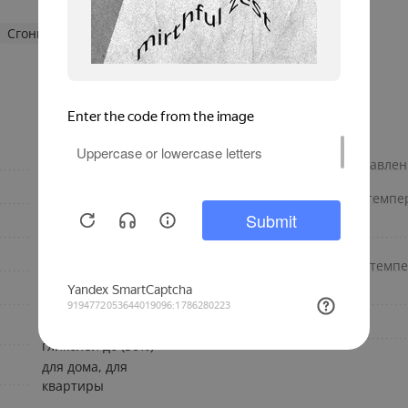
Сгоны STOUT
резьбовой
Номинальное рабочее давлен
резьбовое соединение
Минимальная рабочая темпер
От -50 до +50
Материал изготовления
Италия
Максимальная рабочая темпе
1/2
Вид фитинга
вода, водный раствор
Бренд
гликолей до (30%)
для дома, для
квартиры