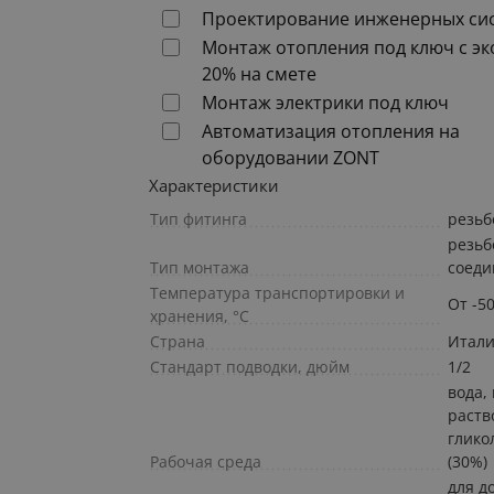
Проектирование инженерных си
Монтаж отопления под ключ с э
20% на смете
Монтаж электрики под ключ
Автоматизация отопления на
оборудовании ZONT
Характеристики
Тип фитинга
резьб
резьб
Тип монтажа
соеди
Температура транспортировки и
От -5
хранения, °С
Страна
Итал
Стандарт подводки, дюйм
1/2
вода,
раств
глико
Рабочая среда
(30%)
для д