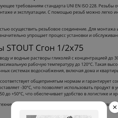
вующее требованиям стандарта UNI EN ISO 228. Резьбы
онтаже и эксплуатации. С помощью резьб можно легко и
гкостью осуществить резьбовое соединение. Для монтажа
 значительно упрощает процесс установки и обслуживан
ы STOUT Сгон 1/2x75
 воду и водные растворы гликолей с концентрацией до 
аксимальную рабочую температуру до 120°C. Такая высок
чных системах водоснабжения, включая дома и квартир
о соответствует общепринятым нормам и гарантирует с
тавляет -30°C, что позволяет использовать продукт в 
0 до +50°C, что обеспечивает удобство в логистике и х
техническим характеристикам, STOUT Сгон 1/2x75 явля