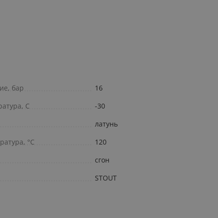
ие, бар
16
атура, С
-30
латунь
ратура, °С
120
сгон
STOUT