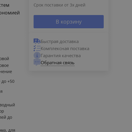
стем
Срок поставки от 3х дней
кономией
В корзину
Быстрая доставка
Комплексная поставка
Гарантия качества
овой
Обратная связь
овое
нение
0 до +50
ия
 водный
ор
лей до
ома, для