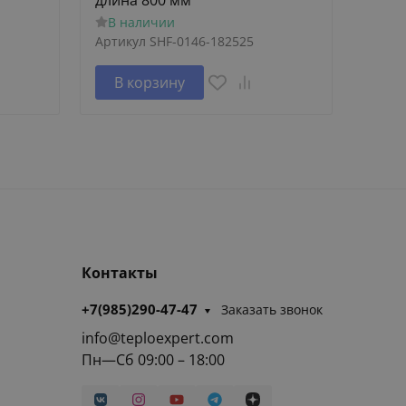
длина 800 мм
труб
В наличии
В н
Артикул
SHF-0146-182525
Артик
В корзину
В 
Контакты
+7(985)290-47-47
Заказать звонок
info@teploexpert.com
Пн—Сб 09:00 – 18:00