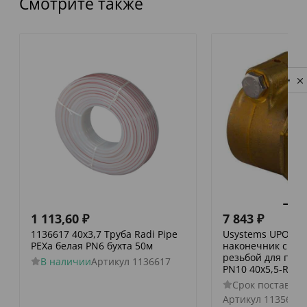
Смотрите также
Privacy notice
1 113,60
₽
7 843
₽
1136617 40х3,7 Труба Radi Pipe
Usystems UPONO
PEXa белая PN6 бухта 50м
наконечник с на
резьбой для пол
В наличии
Артикул
1136617
PN10 40x5,5-R1 1/
Срок поставки 
Артикул
1135638