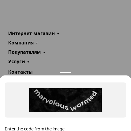
Интернет-магазин
Компания
Покупателям
Услуги
Контакты
+7(985)290-47-47
Заказать звонок
info@teploexpert.com
Пн—Сб 09:00 – 18:00