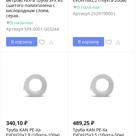
метров) PEX-a труба SPX из
EVOH16х2,2 (1бухта-200м)
сшитого полиэтилена с
В наличии
кислородным слоем,
Артикул
2529199001
серая.
В наличии
Артикул
SPX-0001-003244
В корзину
В корзину
340,10
₽
489,25
₽
Труба KAN РЕ-Хa
Труба KAN РЕ-Хa
EVOH20х2,8 (1бухта-100м)
EVOH25х3,5 (1бухта-50м)