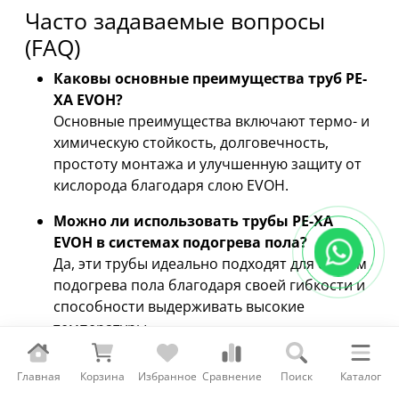
Часто задаваемые вопросы
(FAQ)
Каковы основные преимущества труб PE-
XA EVOH?
Основные преимущества включают термо- и
химическую стойкость, долговечность,
простоту монтажа и улучшенную защиту от
кислорода благодаря слою EVOH.
Можно ли использовать трубы PE-XA
EVOH в системах подогрева пола?
Да, эти трубы идеально подходят для систем
подогрева пола благодаря своей гибкости и
способности выдерживать высокие
температуры.
Требуется ли специальный уход за
Главная
Корзина
Избранное
Сравнение
Поиск
Каталог
системой, использующей трубы PE-XA