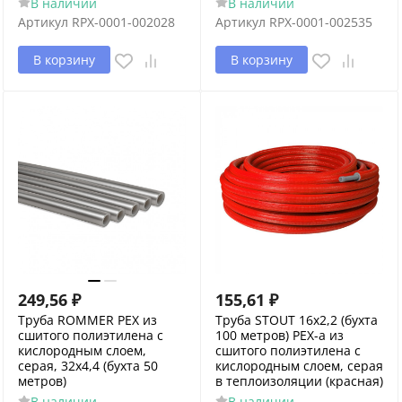
В наличии
В наличии
Артикул
RPX-0001-002028
Артикул
RPX-0001-002535
В корзину
В корзину
249,56
₽
155,61
₽
Труба ROMMER PEX из
Труба STOUT 16х2,2 (бухта
сшитого полиэтилена с
100 метров) PEX-a из
кислородным слоем,
сшитого полиэтилена с
серая, 32х4,4 (бухта 50
кислородным слоем, серая
метров)
в теплоизоляции (красная)
В наличии
В наличии