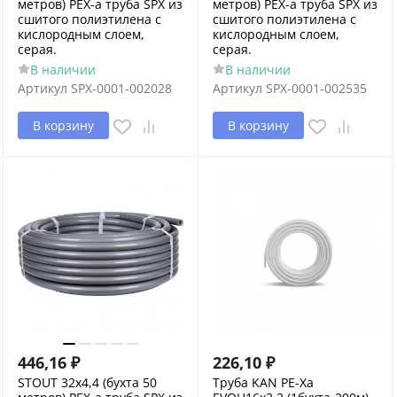
метров) PEX-a труба SPX из
метров) PEX-a труба SPX из
сшитого полиэтилена с
сшитого полиэтилена с
кислородным слоем,
кислородным слоем,
серая.
серая.
В наличии
В наличии
Артикул
SPX-0001-002028
Артикул
SPX-0001-002535
В корзину
В корзину
446,16
₽
226,10
₽
STOUT 32х4,4 (бухта 50
Труба KAN РЕ-Хa