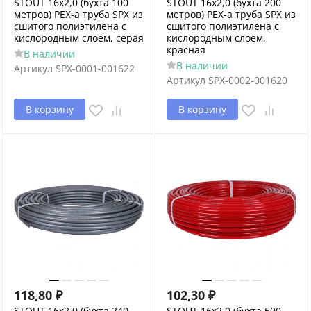
STOUT 16х2,0 (бухта 100
STOUT 16х2,0 (бухта 200
метров) PEX-a труба SPX из
метров) PEX-a труба SPX из
сшитого полиэтилена с
сшитого полиэтилена с
кислородным слоем, серая
кислородным слоем,
красная
В наличии
В наличии
Артикул
SPX-0001-001622
Артикул
SPX-0002-001620
В корзину
В корзину
118,80
₽
102,30
₽
STOUT 16х2,0 (бухта 240
STOUT 16х2,0 (бухта 500