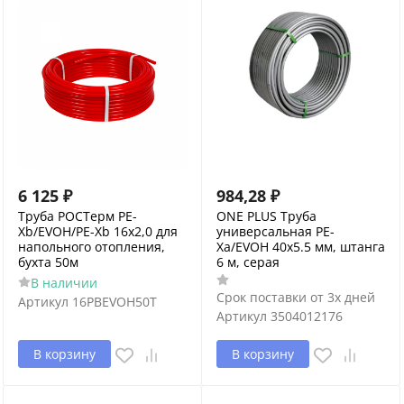
6 125
₽
984,28
₽
Труба РОСТерм PE-
ONE PLUS Труба
Xb/EVOH/PE-Xb 16х2,0 для
универсальная PE-
напольного отопления,
Xa/EVOH 40x5.5 мм, штанга
бухта 50м
6 м, серая
В наличии
Срок поставки от 3х дней
Артикул
16PBEVOH50T
Артикул
3504012176
В корзину
В корзину