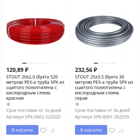
120,89
₽
232,56
₽
STOUT 20х2,0 (бухта 520
STOUT 25х3,5 (бухта 30
метров) PEX-a труба SPX из
метров) PEX-a труба SPX из
сшитого полиэтилена с
сшитого полиэтилена с
кислородным слоем,
кислородным слоем,
красная
серая.
Срок поставки от 3х дней
Срок поставки от 3х дней
Артикул
SPX-0002-522020
Артикул
SPX-0001-302535
В корзину
В корзину