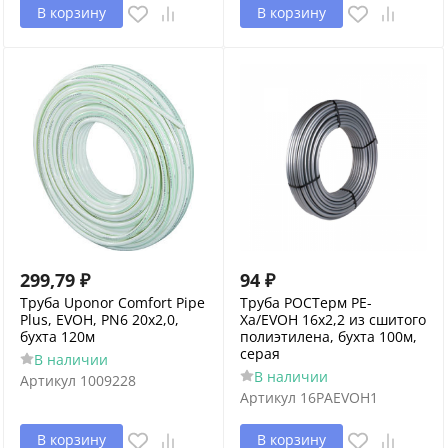
В корзину
В корзину
299,79
₽
94
₽
Труба Uponor Comfort Pipe
Труба РОСТерм PE-
Plus, EVOH, PN6 20x2,0,
Xa/EVOH 16х2,2 из сшитого
бухта 120м
полиэтилена, бухта 100м,
серая
В наличии
В наличии
Артикул
1009228
Артикул
16PAEVOH1
В корзину
В корзину