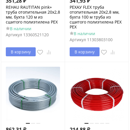
351,28
₽
341,93
₽
REHAU RAUTITAN pink+
РЕХАУ FLEX труба
труба отопительная 20х2,8
отопительная 20x2,8 мм,
мм, бухта 120 м из
бухта 100 м труба из
сшитого полиэтилена PEX
сшитого полиэтилена PEX
PEX
В наличии
В наличии
Артикул
13360521120
Артикул
11303803100
В корзину
В корзину
862,31
₽
214,88
₽