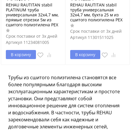
REHAU RAUTITAN stabil
REHAU RAUTITAN stabil
PLATINUM труба
труба универсальная
универсальная 32х4,7 мм,
32х4,7 мм, бухта 25 м из
прямые отрезки 5м из
сшитого полиэтилена PEX
сшитого полиэтилена PEX
Срок поставки от 3х дней
Срок поставки от 3х дней
Артикул
11301511025
Артикул
11234081005
В корзину
В корзину
Трубы из сшитого полиэтилена становятся все
более популярными благодаря высоким
эксплуатационным характеристикам и простоте
установки. Они представляют собой
инновационное решение для систем отопления
и водоснабжения. В частности, трубы REHAU
зарекомендовали себя как надежные и
долговечные элементы инженерных сетей,