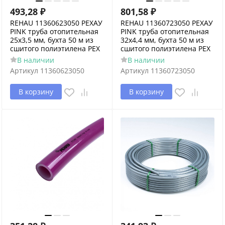
493,28
₽
801,58
₽
REHAU 11360623050 РЕХАУ
REHAU 11360723050 РЕХАУ
PINK труба отопительная
PINK труба отопительная
25х3,5 мм, бухта 50 м из
32х4,4 мм, бухта 50 м из
сшитого полиэтилена PEX
сшитого полиэтилена PEX
В наличии
В наличии
Артикул
11360623050
Артикул
11360723050
В корзину
В корзину