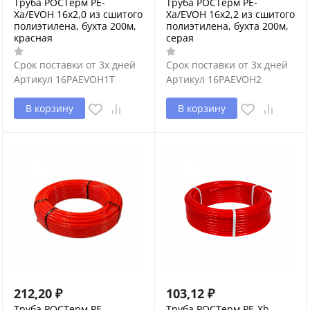
Труба РОСТерм PE-
Труба РОСТерм PE-
Xa/EVOH 16х2,0 из сшитого
Xa/EVOH 16х2,2 из сшитого
полиэтилена, бухта 200м,
полиэтилена, бухта 200м,
красная
серая
Срок поставки от 3х дней
Срок поставки от 3х дней
Артикул
16PAEVOH1T
Артикул
16PAEVOH2
В корзину
В корзину
212,20
₽
103,12
₽
Труба РОСТерм PE-
Труба РОСТерм PE-Xb