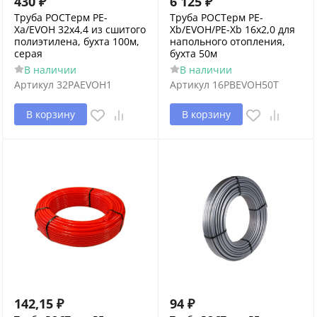
430
₽
6 125
₽
Труба РОСТерм PE-
Труба РОСТерм PE-
Xa/EVOH 32х4,4 из сшитого
Xb/EVOH/PE-Xb 16х2,0 для
полиэтилена, бухта 100м,
напольного отопления,
серая
бухта 50м
В наличии
В наличии
Артикул
32PAEVOH1
Артикул
16PBEVOH50T
В корзину
В корзину
142,15
₽
94
₽