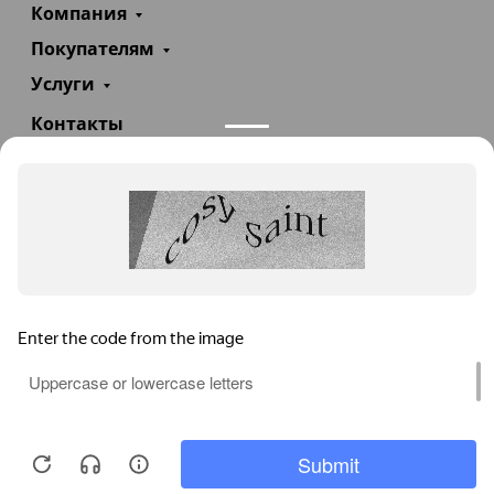
Компания
Покупателям
Услуги
Контакты
+7(985)290-47-47
Заказать звонок
info@teploexpert.com
Пн—Сб 09:00 – 18:00
TeploExpert.com © 2008 - 2026 Оборудование для
систем отопления, водоснабжения, канализации