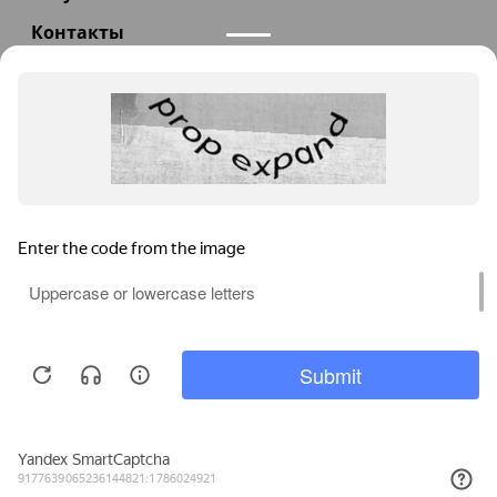
Контакты
+7(985)290-47-47
Заказать звонок
info@teploexpert.com
Пн—Сб 09:00 – 18:00
TeploExpert.com © 2008 - 2026 Оборудование для
систем отопления, водоснабжения, канализации
Главная
Корзина
Избранное
Сравнение
Поиск
Каталог