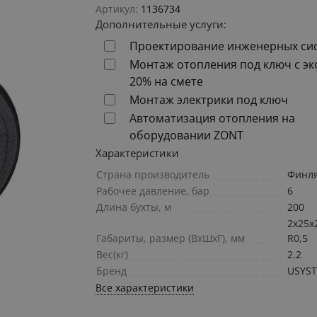
Артикул:
1136734
Дополнительные услуги:
Проектирование инженерных си
Монтаж отопления под ключ с э
20% на смете
Монтаж электрики под ключ
Автоматизация отопления на
оборудовании ZONT
Характеристики
Страна производитель
Финл
Рабочее давление, бар
6
Длина бухты, м
200
2x25x
Габариты, размер (ВхШхГ), мм
R0,5
Вес(кг)
2.2
Бренд
USYS
Все характеристики