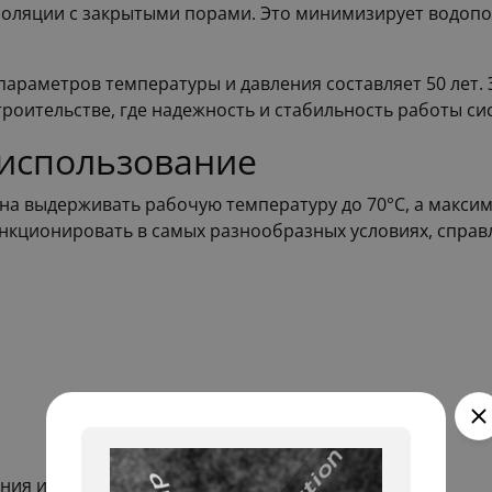
золяции с закрытыми порами. Это минимизирует водопо
араметров температуры и давления составляет 50 лет. 
роительстве, где надежность и стабильность работы си
 использование
бна выдерживать рабочую температуру до 70°С, а максим
нкционировать в самых разнообразных условиях, справл
ния и водоснабжения