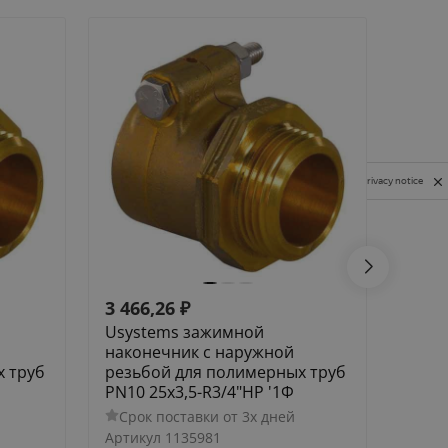
Privacy notice
3 466,26
₽
7 84
Usystems зажимной
Usys
наконечник с наружной
нако
х труб
резьбой для полимерных труб
резь
PN10 25x3,5-R3/4"НР '1Ф
PN6 4
Срок поставки от 3х дней
Сро
Артикул
1135981
Артик