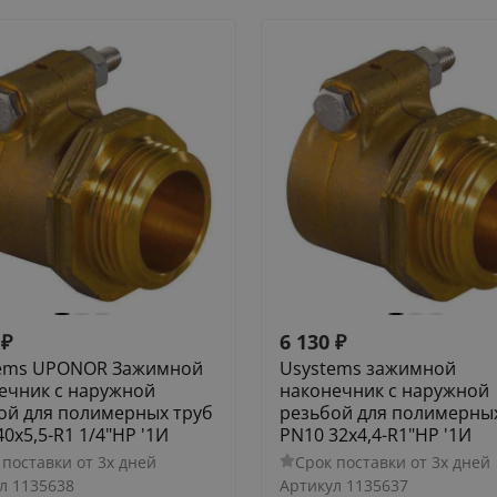
₽
6 130
₽
ems UPONOR Зажимной
Usystems зажимной
ечник с наружной
наконечник с наружной
ой для полимерных труб
резьбой для полимерны
0x5,5-R1 1/4"НР '1И
PN10 32x4,4-R1"НР '1И
 поставки от 3х дней
Срок поставки от 3х дней
л
1135638
Артикул
1135637