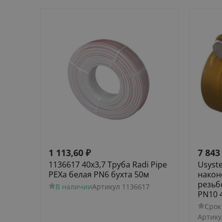
1 113,60
₽
7 843
1136617 40х3,7 Труба Radi Pipe
Usyst
PEXa белая PN6 бухта 50м
након
резьб
В наличии
Артикул
1136617
PN10 4
Срок
Артику