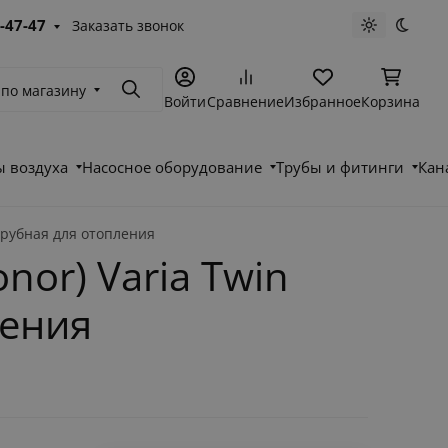
-47-47
Заказать звонок
Светлая те
Темна
 по магазину
Поиск
Войти
Сравнение
Избранное
Корзина
 воздуха
Насосное оборудование
Трубы и фитинги
Кан
хтрубная для отопления
or) Varia Twin
ления