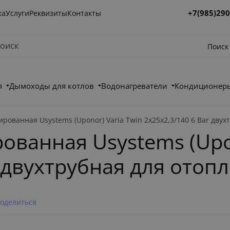
+7(985)290
ка
Услуги
Реквизиты
Контакты
Поиск
я
Дымоходы для котлов
Водонагреватели
Кондиционеры
рованная Usystems (Uponor) Varia Twin 2x25x2,3/140 6 Bar дву
ованная Usystems (Upon
r двухтрубная для отоп
оделиться