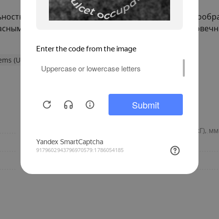
ность и склонность трубы к использованию в разнообра
асным выбором для тех, кто ищет надежные и долговеч
ems (Uponor)
Двухтрубные Thermo Twin и Varia Twin
Финляндия
Габариты, размер (ВхШхГ), мм
6
Вес(кг)
200
Бренд