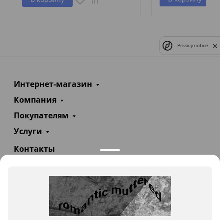
Privacy notice
Интернет-магазин
Компания
Покупателям
Услуги
Контакты
+7(985)290-47-47
Заказать звонок
info@teploexpert.com
Пн—Сб 09:00 – 18:00