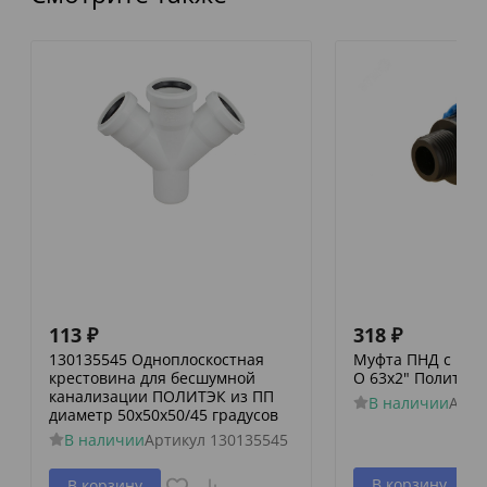
113
₽
318
₽
130135545 Одноплоскостная
Муфта ПНД с нар
крестовина для бесшумной
O 63x2" Политэк
канализации ПОЛИТЭК из ПП
В наличии
Арти
диаметр 50х50х50/45 градусов
В наличии
Артикул
130135545
В корзину
В корзину