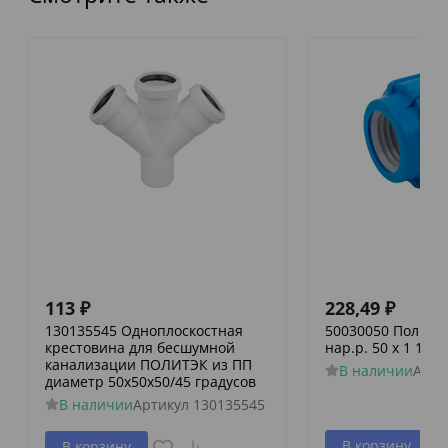
113
₽
228,49
₽
130135545 Одноплоскостная
50030050 Политэк
крестовина для бесшумной
нар.р. 50 х 1 1/2
канализации ПОЛИТЭК из ПП
В наличии
Арти
диаметр 50х50х50/45 градусов
В наличии
Артикул
130135545
В корзину
В корзину