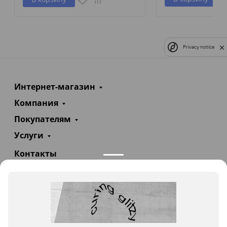
Privacy notice
Интернет-магазин
Компания
Покупателям
Услуги
Контакты
+7(985)290-47-47
Заказать звонок
info@teploexpert.com
Пн—Сб 09:00 – 18:00