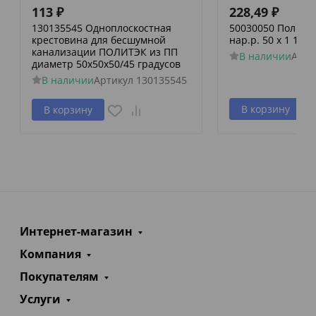
113
₽
228,49
₽
130135545 Одноплоскостная
50030050 Политэк
крестовина для бесшумной
нар.р. 50 х 1 1/2
канализации ПОЛИТЭК из ПП
В наличии
Арти
диаметр 50х50х50/45 градусов
В наличии
Артикул
130135545
В корзину
В корзину
Интернет-магазин
Компания
Покупателям
Услуги