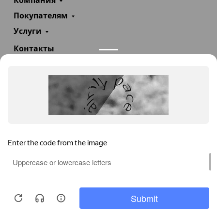
Компания
Покупателям
Услуги
Контакты
+7(985)290-47-47
Заказать звонок
info@teploexpert.com
Пн—Сб 09:00 – 18:00
TeploExpert.com © 2008 - 2026 Оборудование для
систем отопления, водоснабжения, канализации