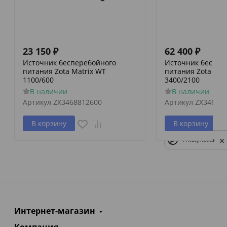
23 150
₽
62 400
₽
Источник бесперебойного
Источник беспер
питания Zota Matrix WT
питания Zota Mat
1100/600
3400/2100
В наличии
В наличии
Артикул
ZX3468812600
Артикул
ZX34688
В корзину
В корзину
Privacy notice
Интернет-магазин