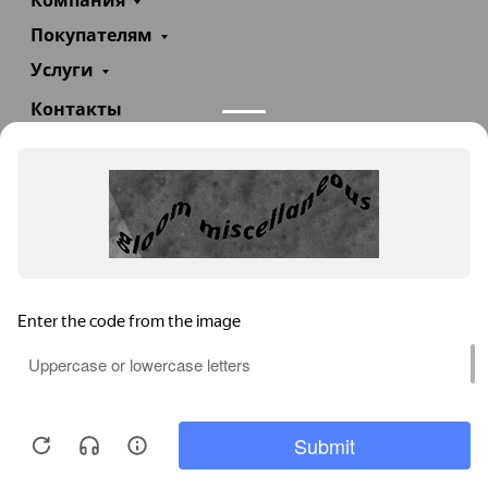
Компания
Покупателям
Услуги
Контакты
+7(985)290-47-47
Заказать звонок
info@teploexpert.com
Пн—Сб 09:00 – 18:00
TeploExpert.com © 2008 - 2026 Оборудование для
систем отопления, водоснабжения, канализации