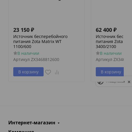
23 150
₽
62 400
₽
Источник бесперебойного
Источник беспер
питания Zota Matrix WT
питания Zota Mat
1100/600
3400/2100
В наличии
В наличии
Артикул
ZX3468812600
Артикул
ZX34688
В корзину
В корзину
Privacy notice
Интернет-магазин