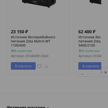
23 150
₽
62 400
₽
Источник бесперебойного
Источник беспер
питания Zota Matrix WT
питания Zota Mat
1100/600
3400/2100
В наличии
В наличии
Артикул
ZX3468812600
Артикул
ZX34688
В корзину
В корзину
Privacy notice
Интернет-магазин