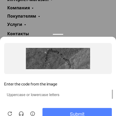
Компания
Покупателям
Услуги
Контакты
+7(985)290-47-47
Заказать звонок
info@teploexpert.com
Пн—Сб 09:00 – 18:00
TeploExpert.com © 2008 - 2026 Оборудование для
систем отопления, водоснабжения, канализации