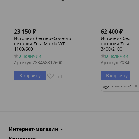
23 150
₽
62 400
₽
Источник бесперебойного
Источник беспер
питания Zota Matrix WT
питания Zota Mat
1100/600
3400/2100
В наличии
В наличии
Артикул
ZX3468812600
Артикул
ZX34688
В корзину
В корзину
Privacy notice
Интернет-магазин