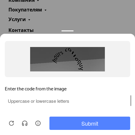
Компания
Покупателям
Услуги
Контакты
+7(985)290-47-47
Заказать звонок
info@teploexpert.com
Пн—Сб 09:00 – 18:00
TeploExpert.com © 2008 - 2026 Оборудование для
систем отопления, водоснабжения, канализации