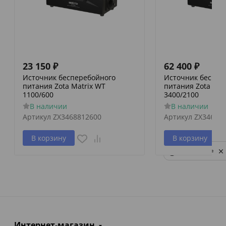
23 150
₽
62 400
₽
Источник бесперебойного
Источник беспер
питания Zota Matrix WT
питания Zota Mat
1100/600
3400/2100
В наличии
В наличии
Артикул
ZX3468812600
Артикул
ZX34688
В корзину
В корзину
Privacy notice
Интернет-магазин