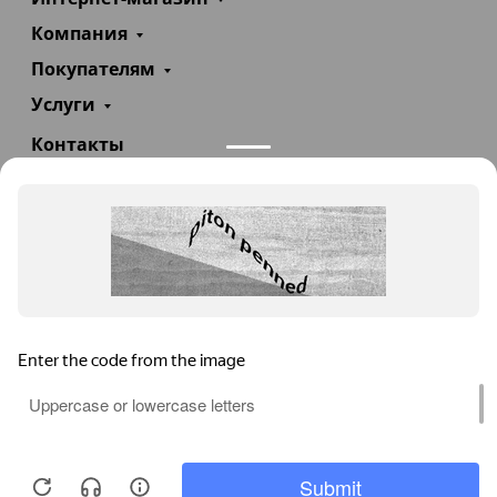
Компания
Покупателям
Услуги
Контакты
+7(985)290-47-47
Заказать звонок
info@teploexpert.com
Пн—Сб 09:00 – 18:00
TeploExpert.com © 2008 - 2026 Оборудование для
систем отопления, водоснабжения, канализации