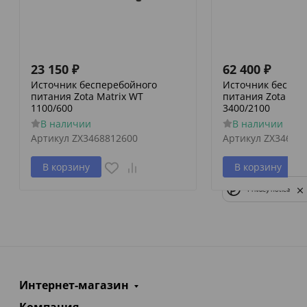
23 150
₽
62 400
₽
Источник бесперебойного
Источник беспер
питания Zota Matrix WT
питания Zota Mat
1100/600
3400/2100
В наличии
В наличии
Артикул
ZX3468812600
Артикул
ZX34688
В корзину
В корзину
Privacy notice
Интернет-магазин