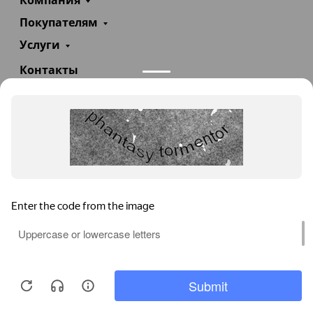
Компания
Покупателям
Услуги
Контакты
+7(985)290-47-47
Заказать звонок
info@teploexpert.com
Пн—Сб 09:00 – 18:00
TeploExpert.com © 2008 - 2026 Оборудование для
систем отопления, водоснабжения, канализации