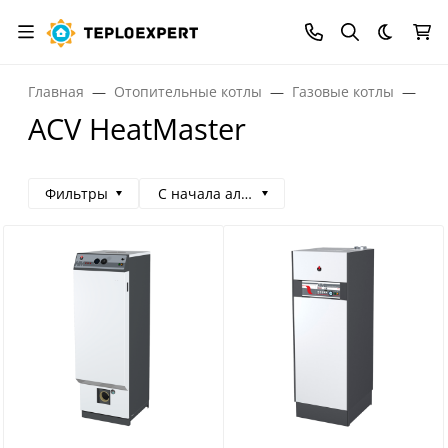
Темная
Главная
Отопительные котлы
Газовые котлы
Газ
ACV HeatMaster
Фильтры
С начала алфавита