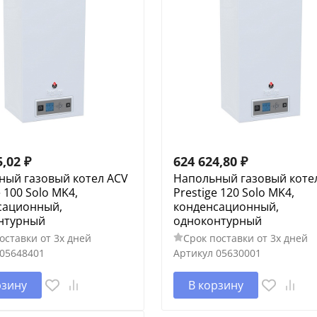
5,02
₽
624 624,80
₽
ный газовый котел ACV
Напольный газовый коте
e 100 Solo MK4,
Prestige 120 Solo MK4,
сационный,
конденсационный,
нтурный
одноконтурный
оставки от 3х дней
Срок поставки от 3х дней
05648401
Артикул
05630001
рзину
В корзину