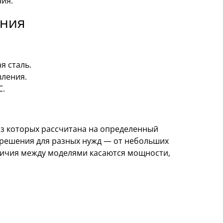
ия.
ания
я сталь.
вления.
C.
из которых рассчитана на определенный
 решения для разных нужд — от небольших
личия между моделями касаются мощности,