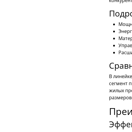
конкурен
Подр
Мощно
Энерг
Матер
Управ
Расши
Срав
В линейке
сегмент 
жилых пр
размеров
Преи
Эффе