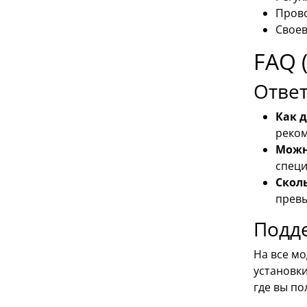
Прово
Своев
FAQ 
Отве
Как 
реком
Можн
специ
Скол
превы
Подд
На все мо
установк
где вы п