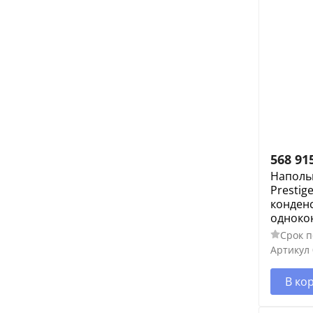
568 91
Наполь
Prestig
конден
одноко
Срок п
Артикул
В ко