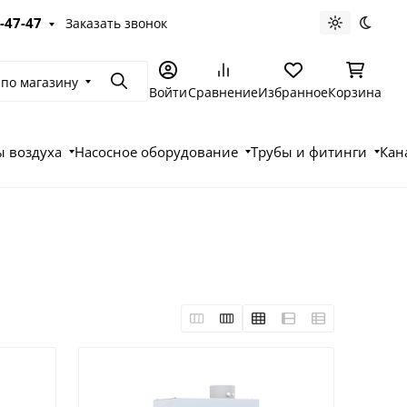
-47-47
Заказать звонок
Светлая те
Темна
 по магазину
Поиск
Войти
Сравнение
Избранное
Корзина
 воздуха
Насосное оборудование
Трубы и фитинги
Кан