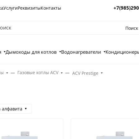
+7(985)290
ка
Услуги
Реквизиты
Контакты
Поиск
я
Дымоходы для котлов
Водонагреватели
Кондиционеры
лы
Газовые котлы ACV
ACV Prestige
а алфавита