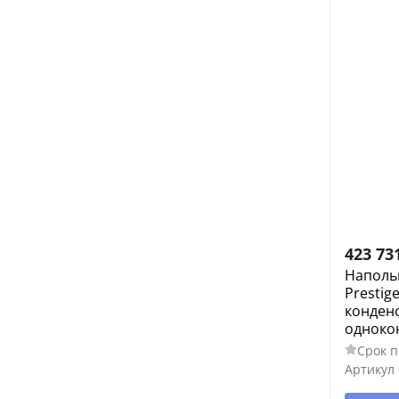
423 73
Наполь
Prestig
конден
одноко
Срок п
Артикул