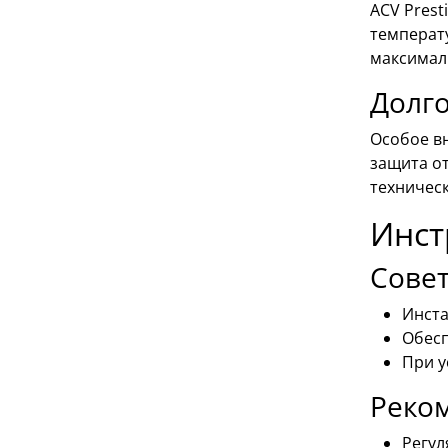
ACV Pres
температ
максимал
Долго
Особое в
защита о
техничес
Инст
Совет
Инста
Обесп
При у
Реко
Регул