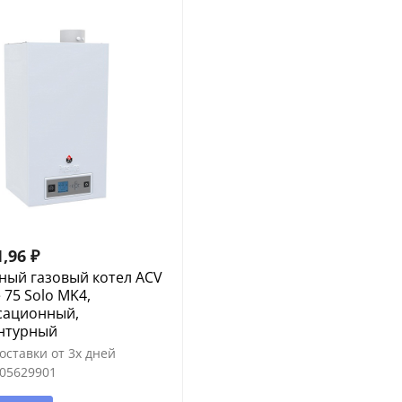
1,96
₽
ный газовый котел ACV
e 75 Solo MK4,
сационный,
нтурный
оставки от 3х дней
05629901