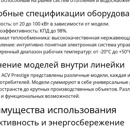
тоспособным на рынке систем отопления и водоснабжен
обные спецификации оборудов
сть: от 20 до 100 кВт в зависимости от модели.
оэффективность: КПД до 98%.
иал теплообменника: высококачественная нержавеюща
ление: интуитивно понятная электронная система упра
ренный диапазон рабочих температур: от -20°C до +50°
нение моделей внутри линейки
 ACV Prestige представлены различные модели, каждая 
потребителей. Модели суммируют в себе универсальные
остранств до крупных производственных объектов. Раз
 и функциональных возможностей.
мущества использования
ктивность и энергосбережение