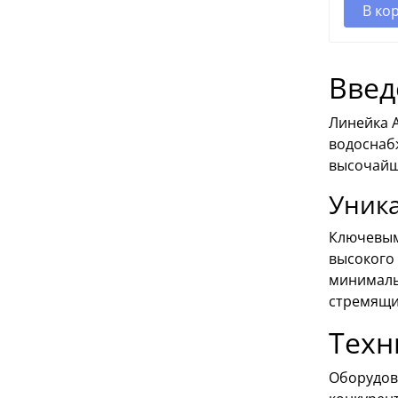
В ко
Введ
Линейка A
водоснаб
высочайш
Уник
Ключевым
высокого
минималь
стремящи
Техн
Оборудов