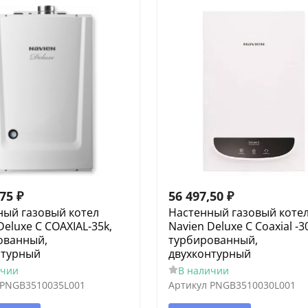
,75
₽
56 497,50
₽
ный газовый котел
Настенный газовый коте
Deluxe C COAXIAL-35k,
Navien Deluxe С Coaxial -3
ованный,
турбированный,
нтурный
двухконтурный
ичии
В наличии
PNGB3510035L001
Артикул
PNGB3510030L001