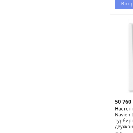
В ко
50 760
Настен
Navien 
турбир
двухко