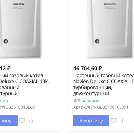
,12
₽
46 704,60
₽
ный газовый котел
Настенный газовый коте
Deluxe C COAXIAL-13k,
Navien Deluxe C COAXIAL-1
ованный,
турбированный,
нтурный
двухконтурный
ичии
В наличии
PNGB3510013L001
Артикул
PNGB3510016L001
рзину
В корзину