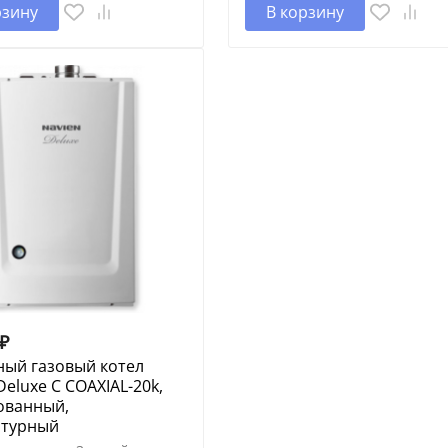
рзину
В корзину
₽
ный газовый котел
Deluxe C COAXIAL-20k,
ованный,
нтурный