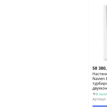
58 380
Настен
Navien 
турбир
двухко
В нал
Артикул