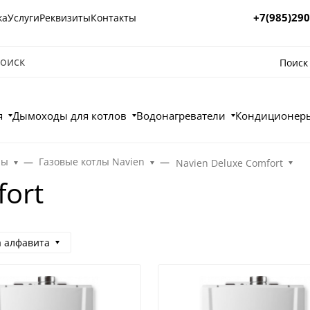
+7(985)290
ка
Услуги
Реквизиты
Контакты
Поиск
я
Дымоходы для котлов
Водонагреватели
Кондиционеры
лы
Газовые котлы Navien
Navien Deluxe Comfort
fort
а алфавита