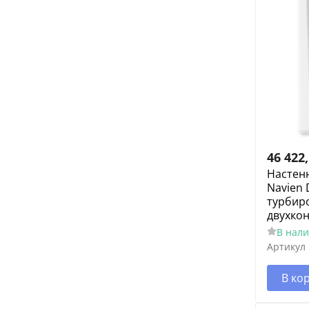
46 422
Настен
Navien 
турбир
двухко
В нал
Артикул
В ко