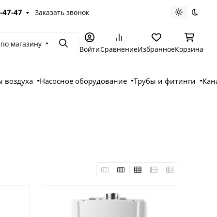
-47-47
Заказать звонок
Светлая те
Темна
 по магазину
Поиск
Войти
Сравнение
Избранное
Корзина
 воздуха
Насосное оборудование
Трубы и фитинги
Кан