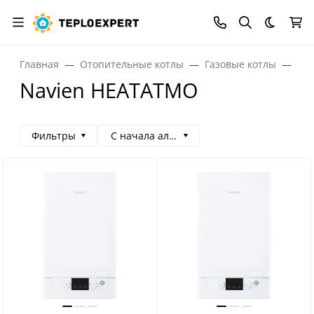
Темная
Главная
Отопительные котлы
Газовые котлы
Газ
Navien HEATATMO
Фильтры
С начала алфавита