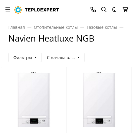
Темная
Главная
Отопительные котлы
Газовые котлы
Газ
Navien Heatluxe NGB
Фильтры
С начала алфавита