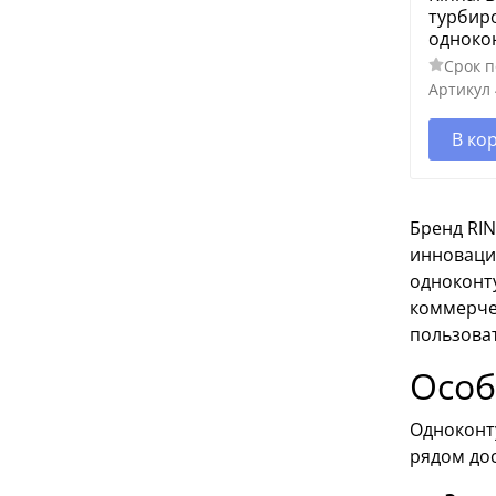
турбир
одноко
Срок п
Артикул
В ко
Бренд RIN
инноваци
одноконт
коммерче
пользова
Особ
Одноконт
рядом дос