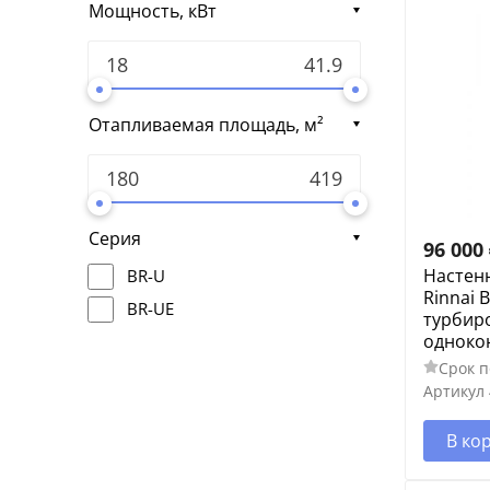
Мощность, кВт
Отапливаемая площадь, м²
Серия
96 000
Настен
BR-U
Rinnai B
BR-UE
турбир
одноко
Срок п
Артикул
В ко