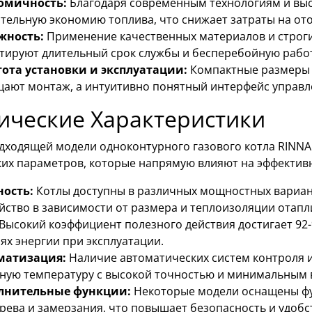
омичность:
Благодаря современным технологиям и выс
тельную экономию топлива, что снижает затраты на от
жность:
Применение качественных материалов и строгий
тируют длительный срок службы и бесперебойную работ
тота установки и эксплуатации:
Компактные размеры 
ают монтаж, а интуитивно понятный интерфейс управл
ические Характеристики
дходящей модели одноконтурного газового котла RINNA
ких параметров, которые напрямую влияют на эффективн
ость:
Котлы доступны в различных мощностных вариан
йство в зависимости от размера и теплоизоляции отап
Высокий коэффициент полезного действия достигает 92-
ях энергии при эксплуатации.
матизация:
Наличие автоматических систем контроля 
ную температуру с высокой точностью и минимальным 
лнительные функции:
Некоторые модели оснащены фу
рева и замерзания, что повышает безопасность и удобс