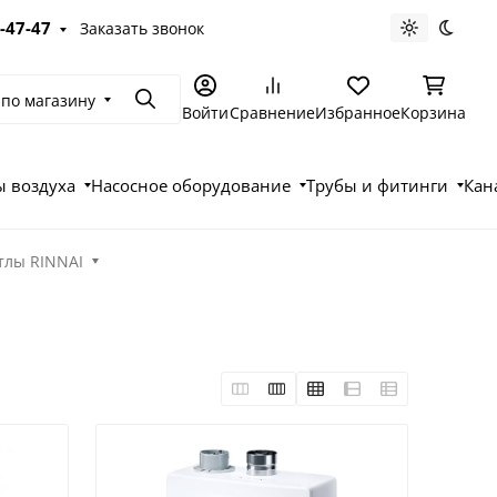
-47-47
Заказать звонок
Светлая те
Темна
 по магазину
Поиск
Войти
Сравнение
Избранное
Корзина
 воздуха
Насосное оборудование
Трубы и фитинги
Кан
тлы RINNAI