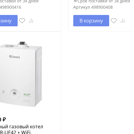
оставки от 3х дней
Срок поставки от 3х дней
498900416
Артикул
498900408
рзину
В корзину
0
₽
ный газовый котел
R-UE42 + WiFi,