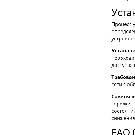
Уста
Процесс 
определе
устройств
Установк
необходи
доступ к
Требова
сети с о
Советы 
горелки,
состояни
снижения
FAQ 