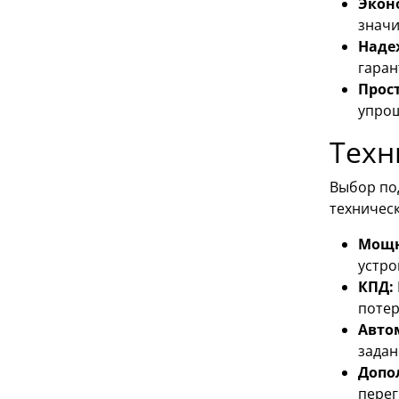
Экон
значи
Наде
гаран
Прос
упрощ
Техн
Выбор по
техничес
Мощн
устро
КПД:
потер
Авто
задан
Допо
перег