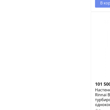
В ко
101 50
Настен
Rinnai B
турбир
одноко