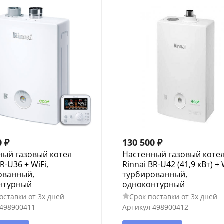
0
₽
130 500
₽
ный газовый котел
Настенный газовый коте
R-U36 + WiFi,
Rinnai BR-U42 (41,9 кВт) + 
ованный,
турбированный,
нтурный
одноконтурный
оставки от 3х дней
Срок поставки от 3х дней
498900411
Артикул
498900412