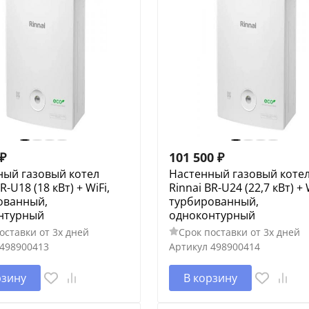
₽
101 500
₽
ный газовый котел
Настенный газовый коте
R-U18 (18 кВт) + WiFi,
Rinnai BR-U24 (22,7 кВт) + 
ованный,
турбированный,
нтурный
одноконтурный
оставки от 3х дней
Срок поставки от 3х дней
498900413
Артикул
498900414
рзину
В корзину