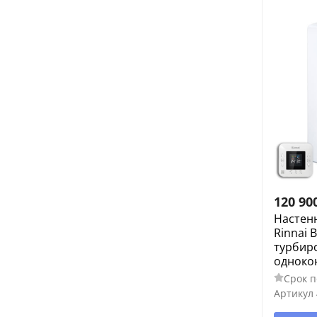
120 90
Настен
Rinnai B
турбир
одноко
Срок п
Артикул