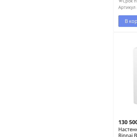
Срок п
Артикул
В ко
130 50
Настен
Rinnai B