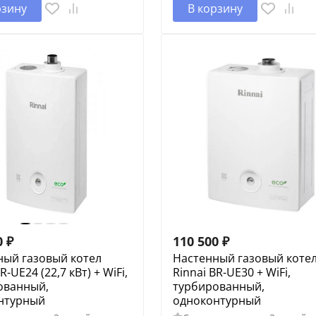
рзину
В корзину
0
₽
110 500
₽
ный газовый котел
Настенный газовый коте
R-UE24 (22,7 кВт) + WiFi,
Rinnai BR-UE30 + WiFi,
ованный,
турбированный,
нтурный
одноконтурный