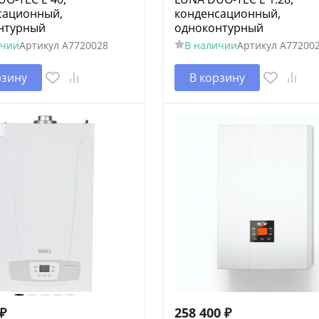
сационный,
конденсационный,
нтурный
одноконтурный
ичии
Артикул
A7720028
В наличии
Артикул
A77200
рзину
В корзину
₽
258 400
₽