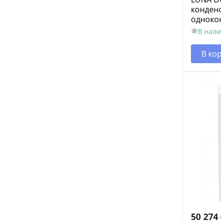
конден
одноко
В нал
В ко
50 274