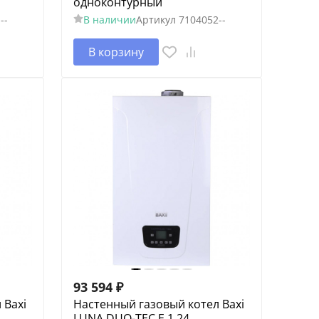
одноконтурный
--
В наличии
Артикул
7104052--
В корзину
93 594
₽
 Baxi
Настенный газовый котел Baxi
LUNA DUO-TEC E 1.24,