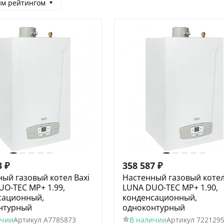
им рейтингом
3
₽
358 587
₽
ый газовый котел Baxi
Настенный газовый котел
O-TEC MP+ 1.99,
LUNA DUO-TEC MP+ 1.90,
сационный,
конденсационный,
нтурный
одноконтурный
ичии
Артикул
A7785873
В наличии
Артикул
722129