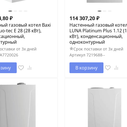
4,80
₽
114 307,20
₽
ый газовый котел Baxi
Настенный газовый котел
o-tec E 28 (28 кВт),
LUNA Platinum Plus 1.12 (
сационный,
кВт), конденсационный,
нтурный
одноконтурный
оставки от 3х дней
Срок поставки от 3х дней
A7720026
Артикул
7219688--
рзину
В корзину