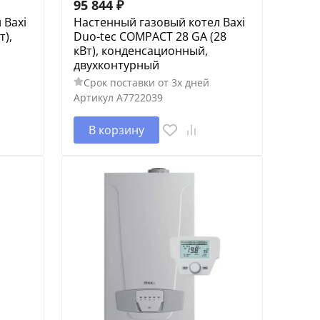
95 844
₽
 Baxi
Настенный газовый котел Baxi
т),
Duo-tec COMPACT 28 GA (28
кВт), конденсационный,
двухконтурный
Срок поставки от 3х дней
Артикул
A7722039
В корзину