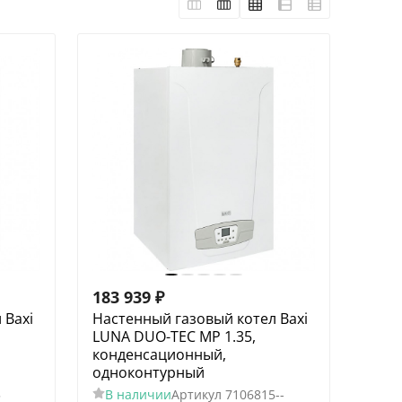
183 939
₽
 Baxi
Настенный газовый котел Baxi
LUNA DUO-TEC MP 1.35,
конденсационный,
одноконтурный
5
В наличии
Артикул
7106815--