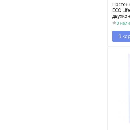
Настенн
ECO Lif
двухко
В нал
В ко