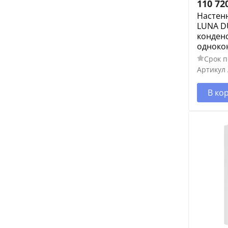
110 72
Настенн
LUNA DU
конден
одноко
Срок п
Артикул
В ко