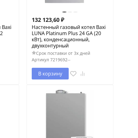
132 123,60
₽
 Baxi
Настенный газовый котел Baxi
12
LUNA Platinum Plus 24 GA (20
кВт), конденсационный,
двухконтурный
Срок поставки от 3х дней
Артикул
7219692--
В корзину