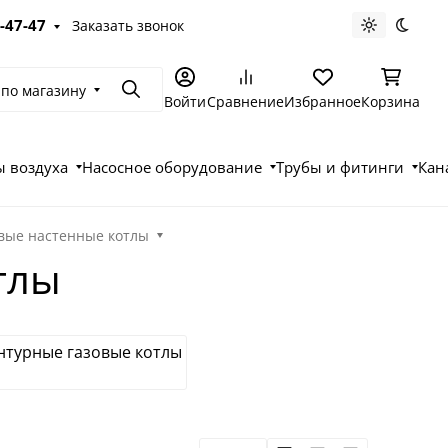
-47-47
Заказать звонок
Светлая те
Темна
 по магазину
Поиск
Войти
Сравнение
Избранное
Корзина
 воздуха
Насосное оборудование
Трубы и фитинги
Кан
вые настенные котлы
тлы
нтурные газовые котлы