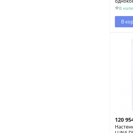
одноко
В нал
В ко
120 95
Настенн
LUNA DU