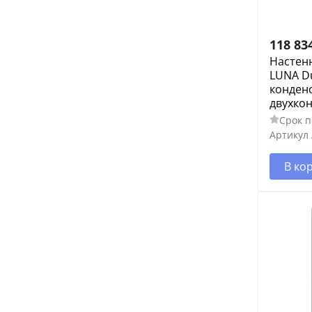
118 83
Настенн
LUNA Du
конден
двухко
Срок п
Артикул
В ко