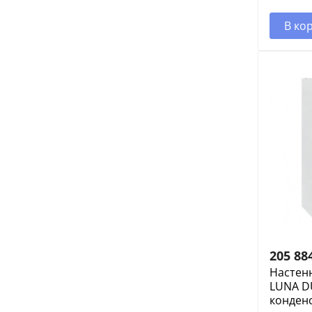
В ко
205 88
Настенн
LUNA DU
конден