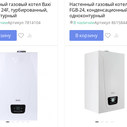
ый газовый котел Baxi
Настенный газовый котел
e 24F, турбированный,
FGB-24, конденсационный
нтурный
одноконтурный
ичии
Артикул
7814104
В наличии
Артикул
861584
рзину
В корзину