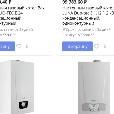
0,40
₽
99 783,60
₽
ый газовый котел Baxi
Настенный газовый котел
O-TEC E 24,
LUNA Duo-tec E 1.12 (12 кВ
сационный,
конденсационный,
нтурный
одноконтурный
оставки от 3х дней
Срок поставки от 3х дней
A7720025
Артикул
A7720022
рзину
В корзину