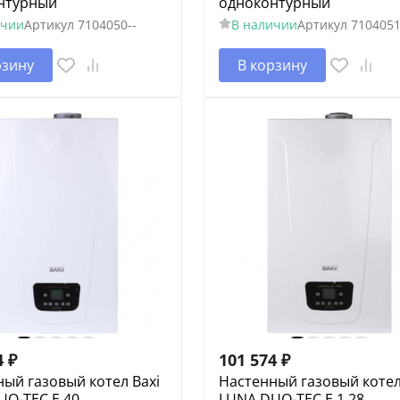
нтурный
одноконтурный
ичии
Артикул
7104050--
В наличии
Артикул
7104051
рзину
В корзину
4
₽
101 574
₽
ый газовый котел Baxi
Настенный газовый котел
O-TEC E 40,
LUNA DUO-TEC E 1.28,