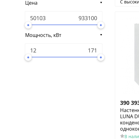
С высок
Цена
Мощность, кВт
390 39
Настенн
LUNA DU
конден
одноко
В нал