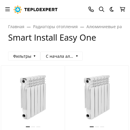
Темная
Главная
Радиаторы отопления
Алюминиевые радиа
Smart Install Easy One
Фильтры
С начала алфавита