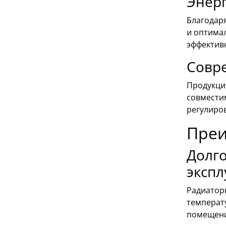
Энерг
Благодар
и оптима
эффектив
Совр
Продукция
совмести
регулиро
Преи
Долго
экспл
Радиаторы
температу
помещени