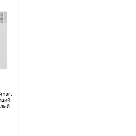
Smart
екций,
елый