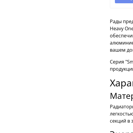
Рады пре
Heavy On
обеспечи
алюминие
вашем до
Серия "Sm
продукции
Хара
Мате
Радиаторы
легкостью
секций в