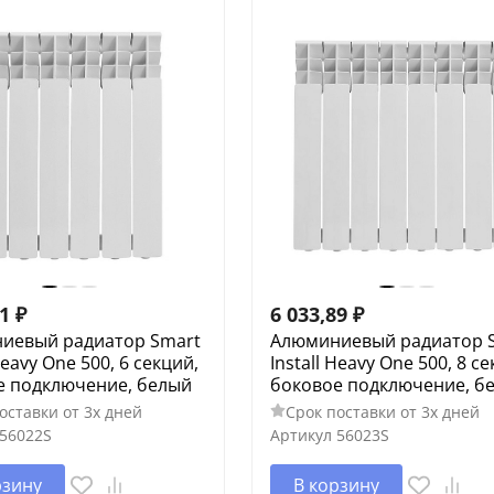
61
₽
6 033,89
₽
иевый радиатор Smart
Алюминиевый радиатор 
Heavy One 500, 6 секций,
Install Heavy One 500, 8 с
е подключение, белый
боковое подключение, б
оставки от 3х дней
Срок поставки от 3х дней
56022S
Артикул
56023S
рзину
В корзину