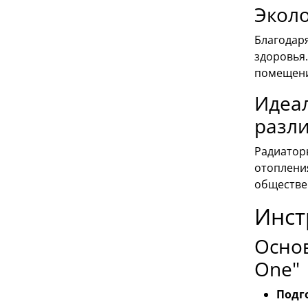
Эколо
Благодар
здоровья
помещен
Идеал
разл
Радиаторы
отопления
обществен
Инст
Основ
One"
Подг