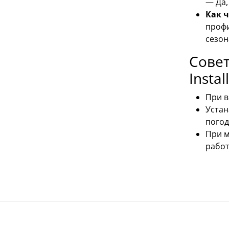
— Да,
Как 
профи
сезон
Совет
Insta
При в
Устан
погод
При м
работ