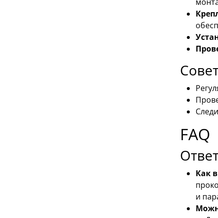
монт
Креп
обесп
Уста
Пров
Совет
Регул
Прове
Следи
FAQ
Ответ
Как 
проко
и пар
Можно