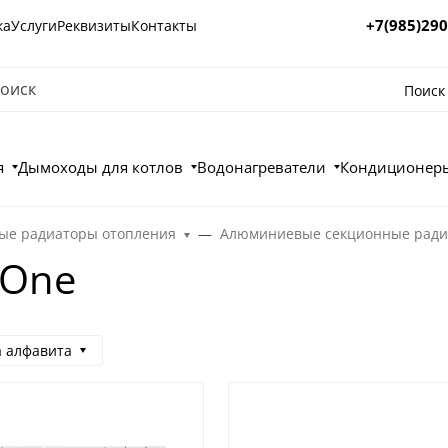
+7(985)290
ка
Услуги
Реквизиты
Контакты
Поиск
я
Дымоходы для котлов
Водонагреватели
Кондиционеры
е радиаторы отопления
Алюминиевые секционные радиат
 One
а алфавита