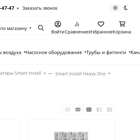
-47-47
Заказать звонок
Светлая те
Темна
 по магазину
Поиск
Войти
Сравнение
Избранное
Корзина
 воздуха
Насосное оборудование
Трубы и фитинги
Кан
оры Smart Install
Smart Install Heavy One