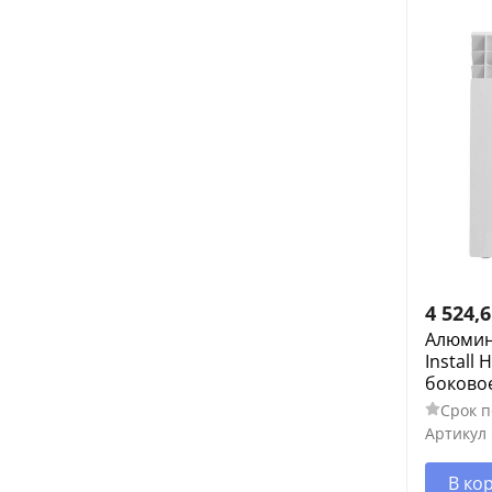
4 524,
Алюмин
Install 
боково
Срок п
Артикул
В ко