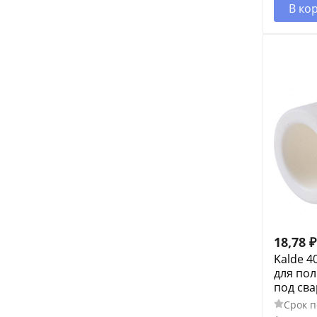
В ко
18,78
₽
Kalde 4
для по
под сва
Срок п