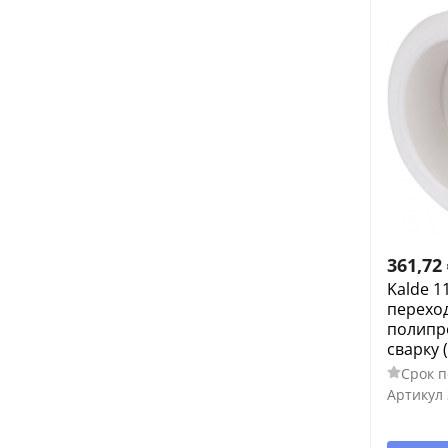
361,72
Kalde 1
перехо
полипр
сварку 
Срок п
Артикул