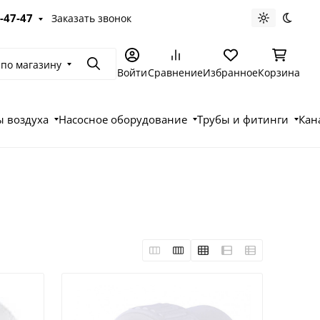
-47-47
Заказать звонок
Светлая те
Темна
 по магазину
Поиск
Войти
Сравнение
Избранное
Корзина
 воздуха
Насосное оборудование
Трубы и фитинги
Кан