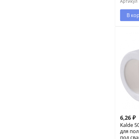
Артикул
В ко
6,26
₽
Kalde 5
для по
под сва