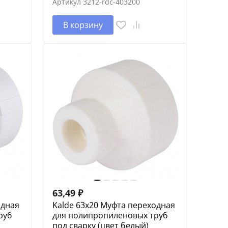
Артикул
3212-rdc-403200
В корзину
63,49
₽
одная
Kalde 63x20 Муфта переходная
руб
для полипропиленовых труб
под сварку (цвет белый)