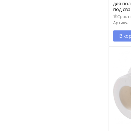
для по
под сва
Срок п
Артикул
В ко