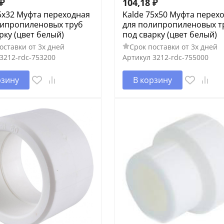
₽
104,18
₽
5x32 Муфта переходная
Kalde 75x50 Муфта перех
липропиленовых труб
для полипропиленовых т
рку (цвет белый)
под сварку (цвет белый)
оставки от 3х дней
Срок поставки от 3х дней
3212-rdc-753200
Артикул
3212-rdc-755000
рзину
В корзину