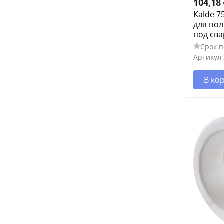
104,18
Kalde 7
для по
под сва
Срок п
Артикул
В ко