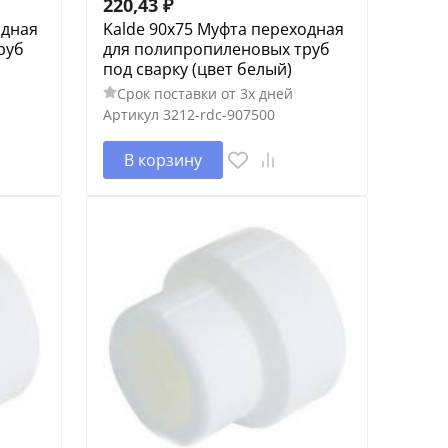
220,43
₽
одная
Kalde 90x75 Муфта переходная
руб
для полипропиленовых труб
под сварку (цвет белый)
Срок поставки от 3х дней
Артикул
3212-rdc-907500
В корзину