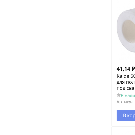
41,14
₽
Kalde 5
для по
под сва
В нал
Артикул
В ко