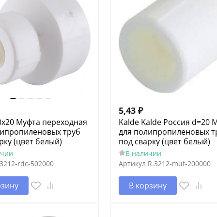
5,43
₽
0x20 Муфта переходная
Kalde Kalde Россия d=20 
липропиленовых труб
для полипропиленовых т
рку (цвет белый)
под сварку (цвет белый)
ичии
В наличии
3212-rdc-502000
Артикул
R.3212-muf-200000
рзину
В корзину