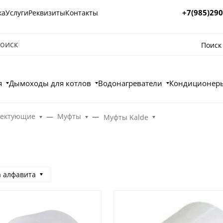
+7(985)290
ка
Услуги
Реквизиты
Контакты
Поиск
я
Дымоходы для котлов
Водонагреватели
Кондиционеры
лектующие
Муфты
Муфты Kalde
а алфавита