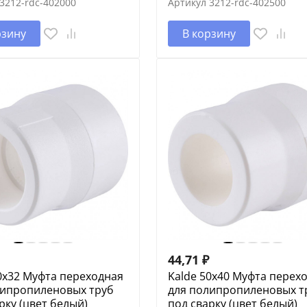
3212-rdc-402000
Артикул
3212-rdc-402500
рзину
В корзину
44,71
₽
0x32 Муфта переходная
Kalde 50x40 Муфта перех
липропиленовых труб
для полипропиленовых т
рку (цвет белый)
под сварку (цвет белый)