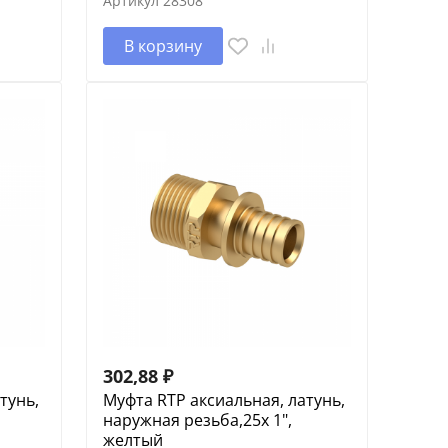
Артикул
28308
В корзину
302,88
₽
тунь,
Муфта RTP аксиальная, латунь,
наружная резьба,25х 1",
желтый