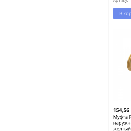
Артикул
В ко
154,56
Муфта R
наружна
желтый