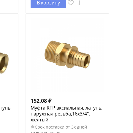
В корзину
152,08
₽
тунь,
Муфта RTP аксиальная, латунь,
наружная резьба,16х3/4",
желтый
Срок поставки от 3х дней