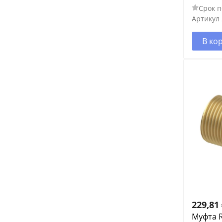
Срок п
Артикул
В ко
229,81
Муфта R