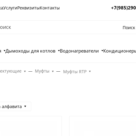
+7(985)290
ка
Услуги
Реквизиты
Контакты
Поиск
я
Дымоходы для котлов
Водонагреватели
Кондиционеры
лектующие
Муфты
Муфты RTP
а алфавита