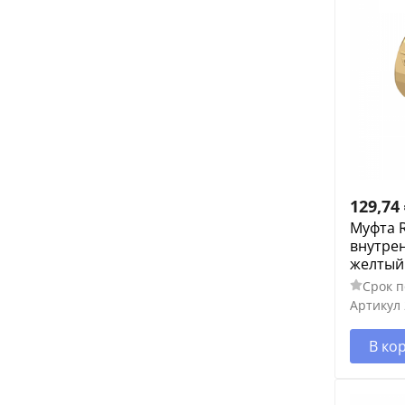
129,74
Муфта R
внутрен
желтый
Срок п
Артикул
В ко