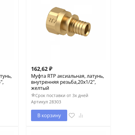
162,62
₽
тунь,
Муфта RTP аксиальная, латунь,
",
внутренняя резьба,20х1/2",
желтый
Срок поставки от 3х дней
Артикул
28303
В корзину