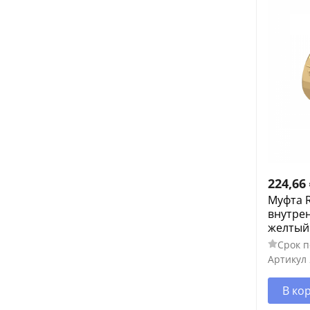
224,66
Муфта R
внутрен
желтый
Срок п
Артикул
В ко