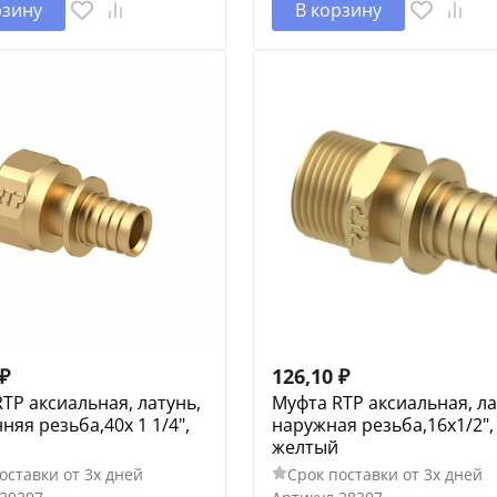
рзину
В корзину
₽
126,10
₽
TP аксиальная, латунь,
Муфта RTP аксиальная, ла
няя резьба,40х 1 1/4",
наружная резьба,16х1/2",
желтый
оставки от 3х дней
Срок поставки от 3х дней