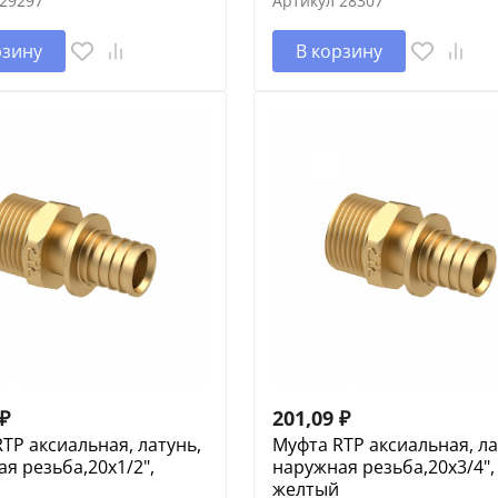
29297
Артикул
28307
рзину
В корзину
₽
201,09
₽
TP аксиальная, латунь,
Муфта RTP аксиальная, ла
я резьба,20х1/2",
наружная резьба,20х3/4",
желтый