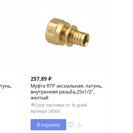
257,89
₽
тунь,
Муфта RTP аксиальная, латунь,
,
внутренняя резьба,25х1/2",
желтый
Срок поставки от 3х дней
Артикул
28305
В корзину