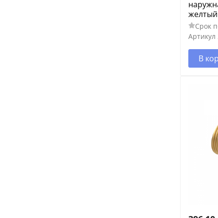
наружна
желтый
Срок п
Артикул
В ко