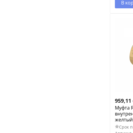
В ко
959,11
Муфта R
внутрен
желтый
Срок п