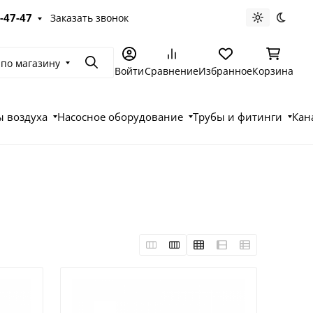
-47-47
Заказать звонок
Светлая те
Темна
 по магазину
Поиск
Войти
Сравнение
Избранное
Корзина
 воздуха
Насосное оборудование
Трубы и фитинги
Кан