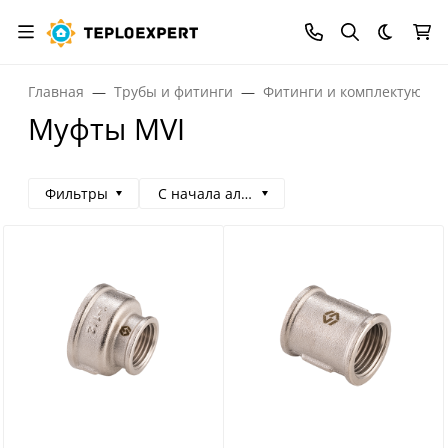
Темная
Главная
Трубы и фитинги
Фитинги и комплектующи
Муфты MVI
Фильтры
С начала алфавита