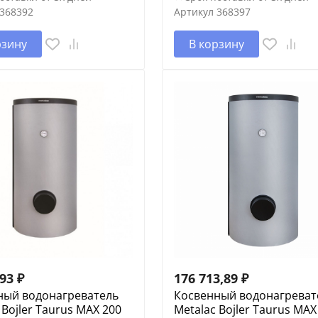
368392
Артикул
368397
рзину
В корзину
,93
₽
176 713,89
₽
ный водонагреватель
Косвенный водонагреват
 Bojler Taurus MAX 200
Metalac Bojler Taurus MAX 