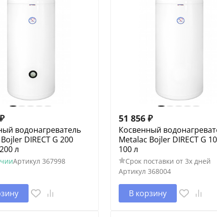
₽
51 856
₽
ный водонагреватель
Косвенный водонагреват
 Bojler DIRECT G 200
Metalac Bojler DIRECT G 10
 200 л
100 л
ичии
Артикул
367998
Срок поставки от 3х дней
Артикул
368004
рзину
В корзину