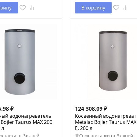
рзину
В корзину
5,98
₽
124 308,09
₽
ный водонагреватель
Косвенный водонагреват
 Bojler Taurus MAX 200
Metalac Bojler Taurus MAX
 л
E, 200 л
оставки от 3х дней
Срок поставки от 3х дней