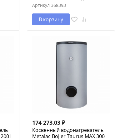
Артикул
368393
В корзину
174 273,03
₽
ель
Косвенный водонагреватель
200 i
Metalac Bojler Taurus MAX 300