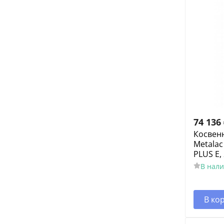
74 136
Косвен
Metalac
PLUS E,
В нал
В ко