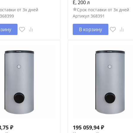
E, 200 л
оставки от 3х дней
Срок поставки от 3х дней
368399
Артикул
368391
рзину
В корзину
8,75
₽
195 059,94
₽