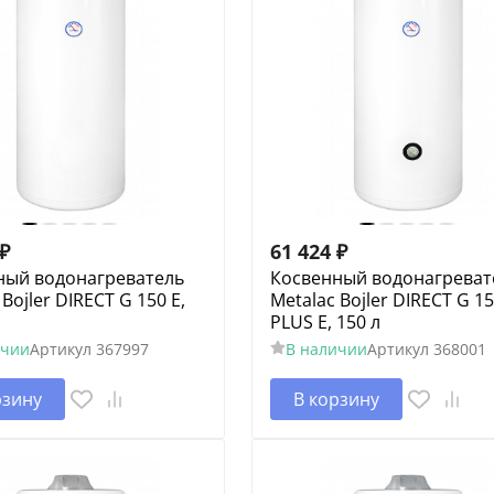
₽
61 424
₽
ный водонагреватель
Косвенный водонагреват
 Bojler DIRECT G 150 E,
Metalac Bojler DIRECT G 1
PLUS E, 150 л
ичии
Артикул
367997
В наличии
Артикул
368001
рзину
В корзину