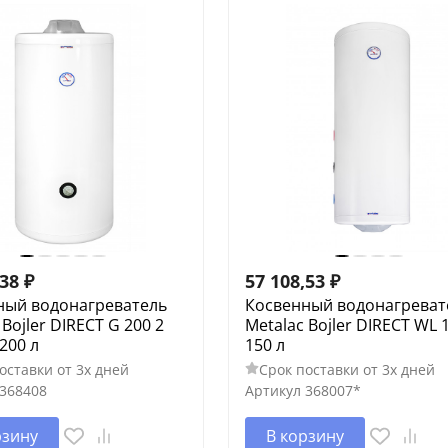
,38
₽
57 108,53
₽
ный водонагреватель
Косвенный водонагреват
 Bojler DIRECT G 200 2
Metalac Bojler DIRECT WL 1
 200 л
150 л
оставки от 3х дней
Срок поставки от 3х дней
368408
Артикул
368007*
рзину
В корзину