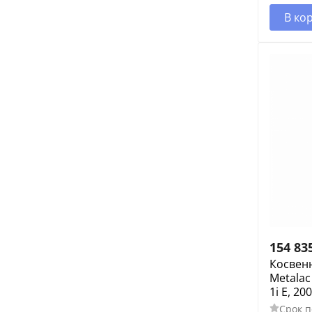
В ко
154 83
Косвен
Metalac
1i E, 200
Срок п