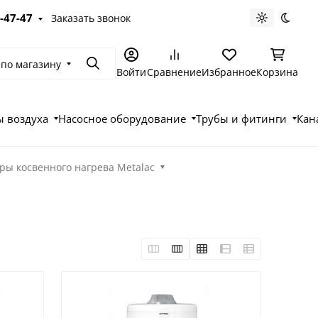
-47-47
Заказать звонок
Светлая те
Темна
 по магазину
Поиск
Войти
Сравнение
Избранное
Корзина
 воздуха
Насосное оборудование
Трубы и фитинги
Кан
ры косвенного нагрева Metalac