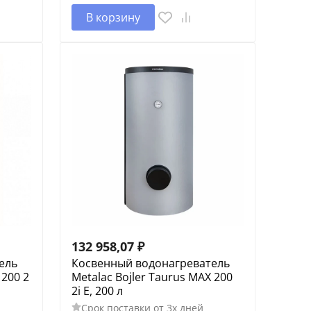
В корзину
132 958,07
₽
ель
Косвенный водонагреватель
 200 2
Metalac Bojler Taurus MAX 200
2i E, 200 л
Срок поставки от 3х дней