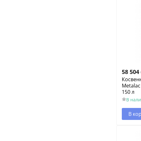
58 504
Косвен
Metalac
150 л
В нал
В ко