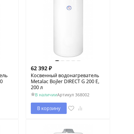
62 392
₽
ель
Косвенный водонагреватель
50
Metalac Bojler DIRECT G 200 E,
200 л
В наличии
Артикул
368002
В корзину