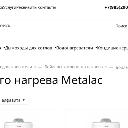
+7(985)290
ка
Услуги
Реквизиты
Контакты
Поиск
я
Дымоходы для котлов
Водонагреватели
Кондиционеры
водонагреватели
Бойлеры косвенного нагрева
Бойле
о нагрева Metalac
а алфавита