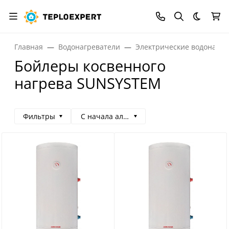
Темная
Главная
Водонагреватели
Электрические водонагре
Бойлеры косвенного
нагрева SUNSYSTEM
Фильтры
С начала алфавита