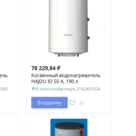
78 229,84
₽
ель
Косвенный водонагреватель
HAJDU ID 50 A, 190 л
1925
В наличии
Артикул
2142431924
В корзину