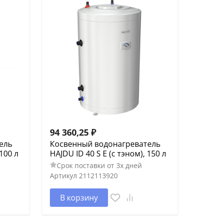
94 360,25
₽
ель
Косвенный водонагреватель
 100 л
HAJDU ID 40 S E (c тэном), 150 л
Срок поставки от 3х дней
Артикул
2112113920
В корзину