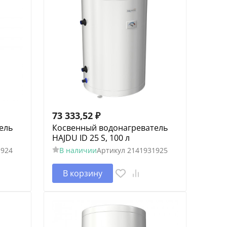
73 333,52
₽
ель
Косвенный водонагреватель
HAJDU ID 25 S, 100 л
1924
В наличии
Артикул
2141931925
В корзину