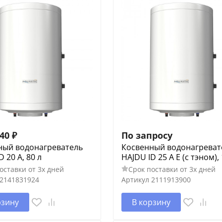
,40
₽
По запросу
ный водонагреватель
Косвенный водонагреват
D 20 A, 80 л
HAJDU ID 25 A E (c тэном),
оставки от 3х дней
Срок поставки от 3х дней
2141831924
Артикул
2111913900
рзину
В корзину