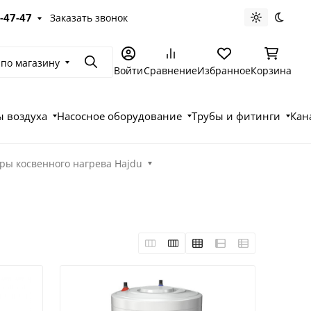
-47-47
Заказать звонок
Светлая те
Темна
 по магазину
Поиск
Войти
Сравнение
Избранное
Корзина
 воздуха
Насосное оборудование
Трубы и фитинги
Кан
ры косвенного нагрева Hajdu