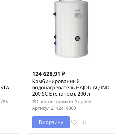
124 628,91
₽
Комбинированный
 STA
водонагреватель HAJDU AQ IND
200 SC E (c тэном), 200 л
3786
Срок поставки от 3х дней
Артикул
2112414000
В корзину