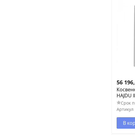
56 196
Косвен
HAJDU I
Срок п
Артикул
В ко