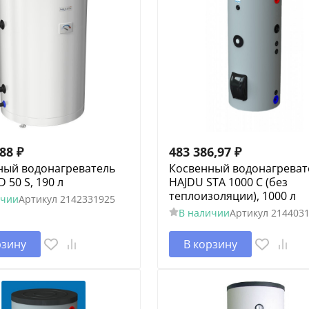
,88
₽
483 386,97
₽
ный водонагреватель
Косвенный водонагреват
D 50 S, 190 л
HAJDU STA 1000 С (без
теплоизоляции), 1000 л
ичии
Артикул
2142331925
В наличии
Артикул
214403
рзину
В корзину