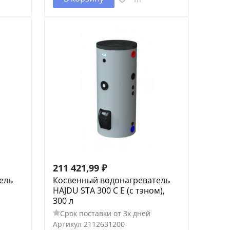
211 421,99
₽
ель
Косвенный водонагреватель
HAJDU STA 300 С E (c тэном),
300 л
Срок поставки от 3х дней
Артикул
2112631200