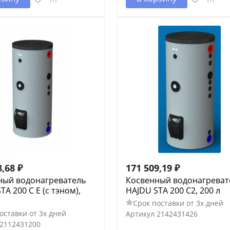
8,68
₽
171 509,19
₽
ный водонагреватель
Косвенный водонагреват
TA 200 С E (c тэном),
HAJDU STA 200 С2, 200 л
Срок поставки от 3х дней
оставки от 3х дней
Артикул
2142431426
2112431200