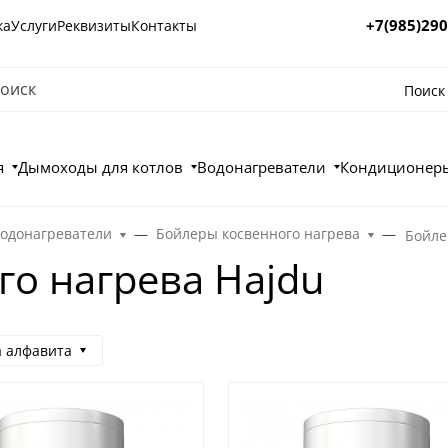
+7(985)290
ка
Услуги
Реквизиты
Контакты
Поиск
я
Дымоходы для котлов
Водонагреватели
Кондиционеры
водонагреватели
Бойлеры косвенного нагрева
Бойле
го нагрева Hajdu
а алфавита