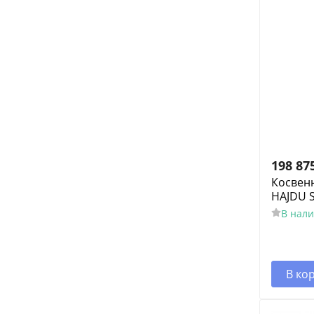
198 87
Косвен
HAJDU S
В нал
В ко