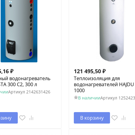
5,16
₽
121 495,50
₽
ный водонагреватель
Теплоизоляция для
TA 300 С2, 300 л
водонагревателей HAJDU
1000
ичии
Артикул
2142631426
В наличии
Артикул
125242
рзину
В корзину