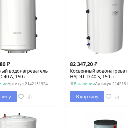
,80
₽
82 347,20
₽
ный водонагреватель
Косвенный водонагреват
D 40 A, 150 л
HAJDU ID 40 S, 150 л
ичии
Артикул
2142131924
В наличии
Артикул
214213
рзину
В корзину