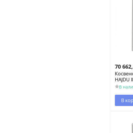
70 662
Косвен
HAJDU I
В нал
В ко