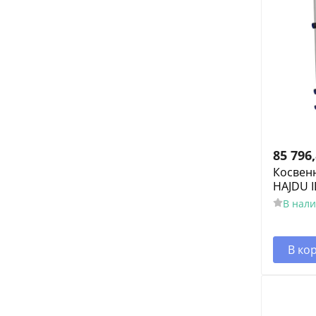
85 796
Косвен
HAJDU I
В нал
В ко