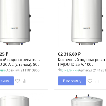
,25
₽
62 316,80
₽
ный водонагреватель
Косвенный водонагреват
 20 A E (c тэном), 80 л
HAJDU ID 25 A, 100 л
ичии
Артикул
2111813900
В наличии
Артикул
214193
рзину
В корзину