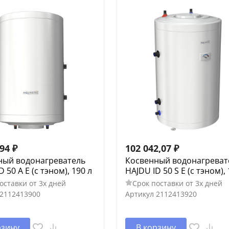
,94
₽
102 042,07
₽
ный водонагреватель
Косвенный водонагреват
 50 A E (c тэном), 190 л
HAJDU ID 50 S E (c тэном), 
оставки от 3х дней
Срок поставки от 3х дней
2112413900
Артикул
2112413920
рзину
В корзину