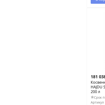
181 03
Косвен
HAJDU S
200 л
Срок п
Артикул