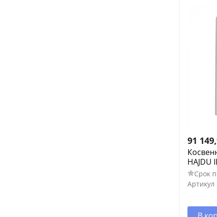
91 149
Косвен
HAJDU ID
Срок п
Артикул
В ко