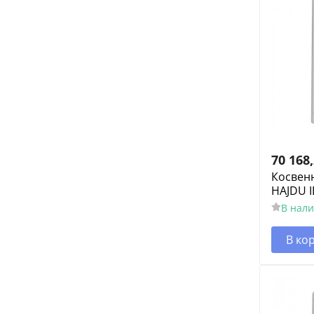
70 168
Косвен
HAJDU ID
В нал
В ко