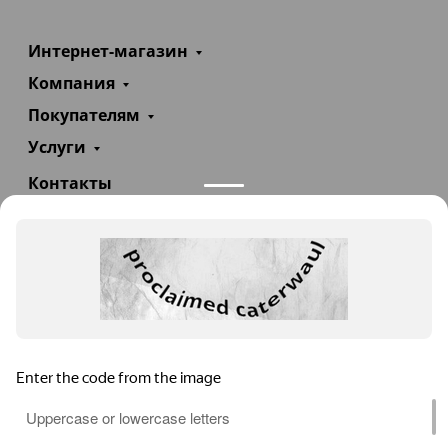
Интернет-магазин
Компания
Покупателям
Услуги
Контакты
+7(985)290-47-47
Заказать звонок
info@teploexpert.com
Пн—Сб 09:00 – 18:00
TeploExpert.com © 2008 - 2026 Оборудование для
систем отопления, водоснабжения, канализации