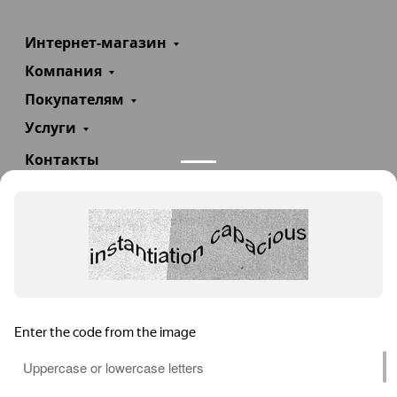
Интернет-магазин
Компания
Покупателям
Услуги
Контакты
+7(985)290-47-47
Заказать звонок
info@teploexpert.com
Пн—Сб 09:00 – 18:00
TeploExpert.com © 2008 - 2026 Оборудование для
систем отопления, водоснабжения, канализации