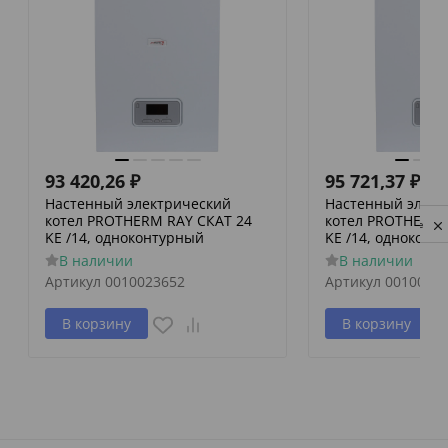
93 420,26
₽
95 721,37
₽
Настенный электрический
Настенный элект
котел PROTHERM RAY СКАТ 24
котел PROTHERM 
Privacy notice
KE /14, одноконтурный
KE /14, одноконт
В наличии
В наличии
Артикул
0010023652
Артикул
0010023
В корзину
В корзину