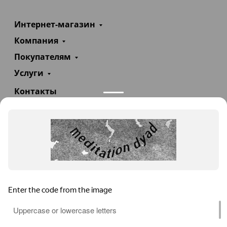
Интернет-магазин
Компания
Покупателям
Услуги
Контакты
+7(985)290-47-47
Заказать звонок
info@teploexpert.com
Пн—Сб 09:00 – 18:00
TeploExpert.com © 2008 - 2026 Оборудование для
систем отопления, водоснабжения, канализации