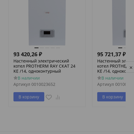
93 420,26
₽
95 721,37
₽
Настенный электрический
Настенный элект
котел PROTHERM RAY СКАТ 24
котел PROTHERM 
Privacy notice
KE /14, одноконтурный
KE /14, одноконт
В наличии
В наличии
Артикул
0010023652
Артикул
0010023
В корзину
В корзину