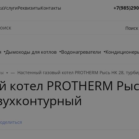
+7(985)290
ка
Услуги
Реквизиты
Контакты
Поиск
я
Дымоходы для котлов
Водонагреватели
Кондиционеры
лы
Настенный газовый котел PROTHERM Рысь HK 28, турб
й котел PROTHERM Рыс
вухконтурный
оделиться