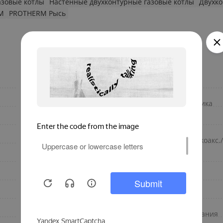
азовые котлы
Настенные двухконтурные газовые котлы
Двухко
M
PROTHERM Рысь
да
Мощность, кВт
Электронное
Материал теплообменника
настенный
Макс. мощность, кВт
Турбированный
Макс. длина дымохода (коакс.
Закрытая
КПД
Рысь
Количество контуров
есть
Камера сгорания
45483
Защита котла от замерзания