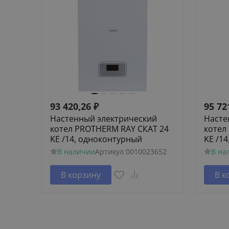
93 420,26
₽
95 72
Настенный электрический
Насте
котел PROTHERM RAY СКАТ 24
котел
KE /14, одноконтурный
KE /1
В наличии
Артикул
0010023652
В на
В корзину
В к