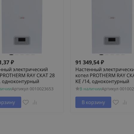
1,37
₽
91 349,54
₽
нный электрический
Настенный электрическ
 PROTHERM RAY СКАТ 28
котел PROTHERM RAY СК
4, одноконтурный
KE /14, одноконтурный
личии
Артикул
0010023653
В наличии
Артикул
001002
орзину
В корзину