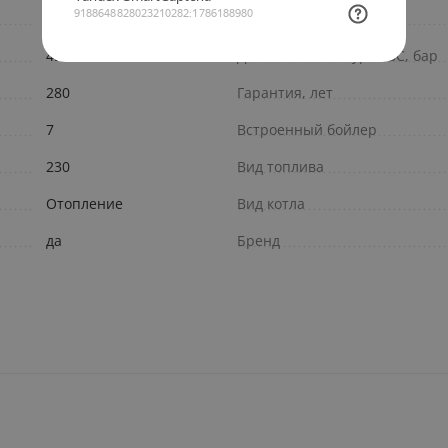
45483
Диаметр дымохода, мм
45320
Давление в контуре ГВС, бар
280
Гарантия, лет
7
Встроенный бойлер
230
Вид топлива
Отопление
Вид котла
да
Бренд