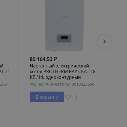
89 164,52
₽
83 7
ий
Настенный электрический
Наст
АТ 21
котел PROTHERM RAY СКАТ 18
коте
КЕ /14, одноконтурный
КЕ /
3651
В наличии
Артикул
0010023650
В н
В корзину
В 