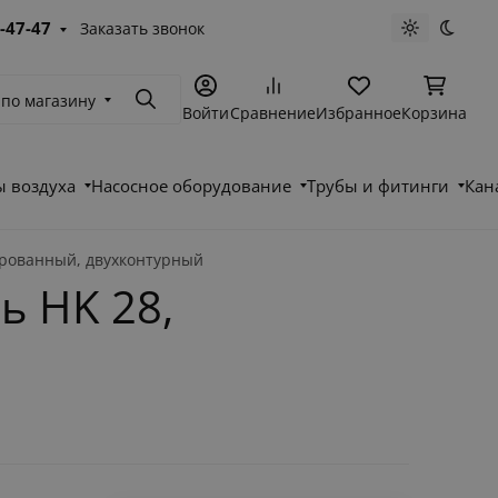
-47-47
Заказать звонок
Светлая те
Темна
 по магазину
Поиск
Войти
Сравнение
Избранное
Корзина
 воздуха
Насосное оборудование
Трубы и фитинги
Кан
ированный, двухконтурный
ь HK 28,