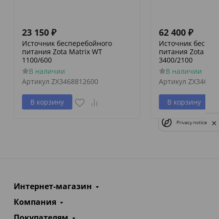
23 150
₽
62 400
₽
Источник бесперебойного
Источник беспер
питания Zota Matrix WT
питания Zota Mat
1100/600
3400/2100
В наличии
В наличии
Артикул
ZX3468812600
Артикул
ZX34688
В корзину
В корзину
Privacy notice
Интернет-магазин
Компания
Покупателям