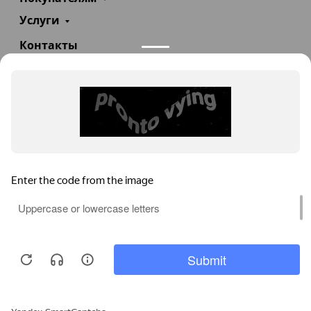
Услуги
Контакты
+7(985)290-47-47
Заказать звонок
info@teploexpert.com
Пн—Сб 09:00 – 18:00
TeploExpert.com © 2008 - 2026 Оборудование для
систем отопления, водоснабжения, канализации