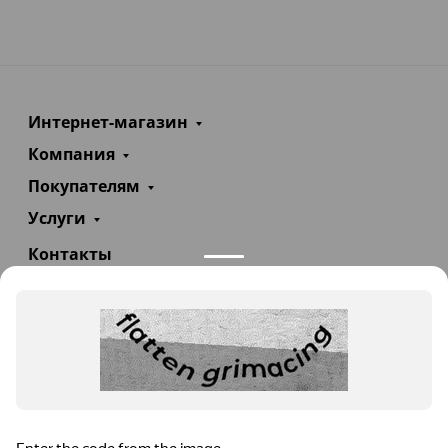
Интернет-магазин
Компания
Покупателям
Услуги
Контакты
+7(985)290-47-47
Заказать звонок
info@teploexpert.com
Пн—Сб 09:00 – 18:00