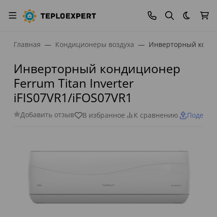
Темная
Главная
Кондиционеры воздуха
Инверторный кондиц
Инверторный кондиционер
Ferrum Titan Inverter
iFIS07VR1/iFOS07VR1
Добавить отзыв
В избранное
К сравнению
Поделит