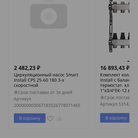
2 482,23
₽
16 893,43
₽
Циркуляционный насос Smart
Комплект коллек
Install CPS 25-60 180 3-х
Install с баланс
скоростной
термостат. клап
1"х3/4"ЕК-12 вых.
Срок поставки от 3х дней
Срок поставки 
Артикул
Артикул
53142S
200000003067183526778071465
В корзину
В корзину