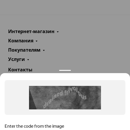
Интернет-магазин
Компания
Покупателям
Услуги
Контакты
+7(985)290-47-47
Заказать звонок
info@teploexpert.com
Пн—Сб 09:00 – 18:00